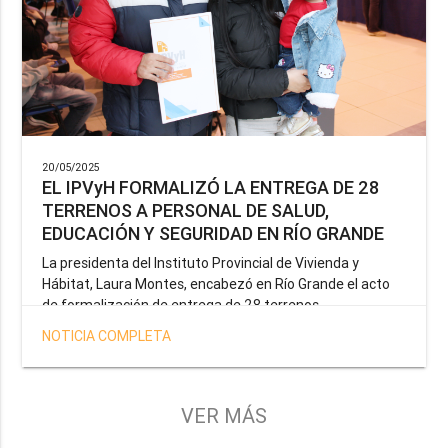
20/05/2025
EL IPVyH FORMALIZÓ LA ENTREGA DE 28
TERRENOS A PERSONAL DE SALUD,
EDUCACIÓN Y SEGURIDAD EN RÍO GRANDE
La presidenta del Instituto Provincial de Vivienda y
Hábitat, Laura Montes, encabezó en Río Grande el acto
de formalización de entrega de 28 terrenos
correspondientes a la operatoria especial anunciada por
NOTICIA COMPLETA
el Gobernador Gustavo Melella, la cual tiene como
objetivo brindar una solución habitacional a docentes,
profesionales de la salud y efectivos de la Policía de la
Provincia y del Servicio Penitenciario.
VER MÁS