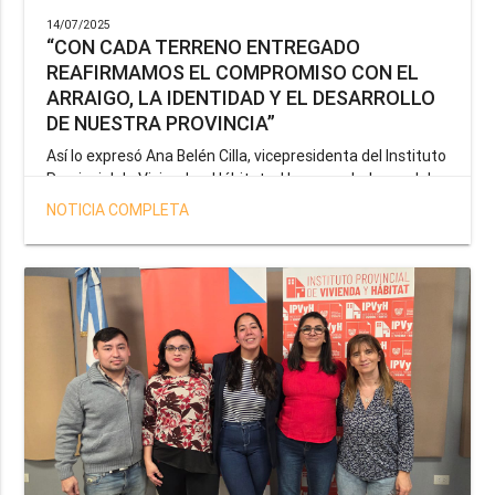
14/07/2025
“CON CADA TERRENO ENTREGADO
REAFIRMAMOS EL COMPROMISO CON EL
ARRAIGO, LA IDENTIDAD Y EL DESARROLLO
DE NUESTRA PROVINCIA”
Así lo expresó Ana Belén Cilla, vicepresidenta del Instituto
Provincial de Vivienda y Hábitat, al hacer un balance del
trabajo del organismo en el marco de la operatoria
NOTICIA COMPLETA
especial de adjudicación de lotes a personal docente, de
salud y seguridad impulsada por el gobernador Gustavo
Melella.