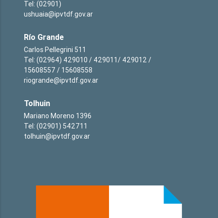
Tel: (02901)
ushuaia@ipvtdf.gov.ar
Río Grande
Carlos Pellegrini 511
Tel: (02964) 429010 / 429011/ 429012 /
15608557 / 15608558
riogrande@ipvtdf.gov.ar
Tolhuin
Mariano Moreno 1396
Tel: (02901) 542711
tolhuin@ipvtdf.gov.ar