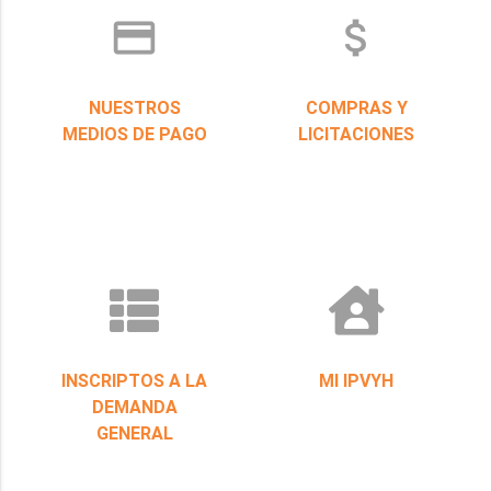
credit_card
attach_money
NUESTROS
COMPRAS Y
MEDIOS DE PAGO
LICITACIONES
INSCRIPTOS A LA
MI IPVYH
DEMANDA
GENERAL