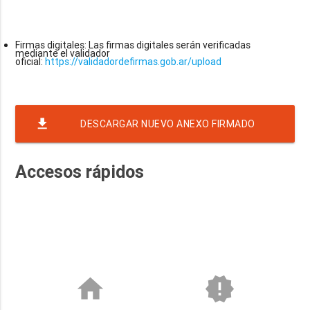
Firmas digitales: Las firmas digitales serán verificadas
mediante el validador
oficial:
https://validadordefirmas.gob.ar/upload
file_download
DESCARGAR NUEVO ANEXO FIRMADO
SOLICITUD_COTIZACION--NRO-41-EJER-2026-
Accesos rápidos
RAF-23-RND-106 BIDONES AGUA
home
new_releases