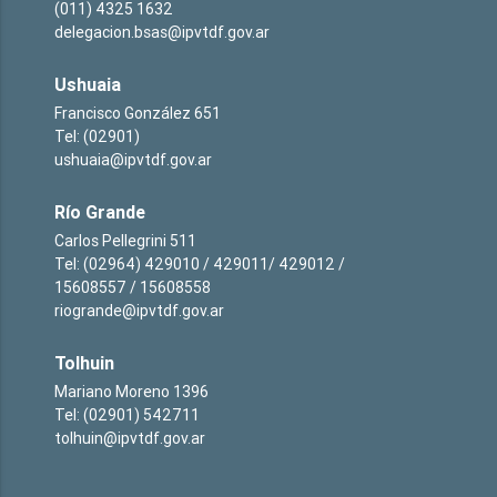
(011) 4325 1632
delegacion.bsas@ipvtdf.gov.ar
Ushuaia
Francisco González 651
Tel: (02901)
ushuaia@ipvtdf.gov.ar
Río Grande
Carlos Pellegrini 511
Tel: (02964) 429010 / 429011/ 429012 /
15608557 / 15608558
riogrande@ipvtdf.gov.ar
Tolhuin
Mariano Moreno 1396
Tel: (02901) 542711
tolhuin@ipvtdf.gov.ar