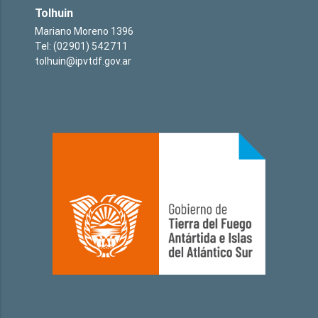
Tolhuin
Mariano Moreno 1396
Tel: (02901) 542711
tolhuin@ipvtdf.gov.ar