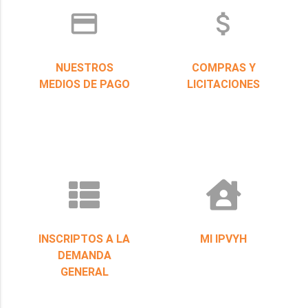
credit_card
attach_money
NUESTROS
COMPRAS Y
MEDIOS DE PAGO
LICITACIONES
INSCRIPTOS A LA
MI IPVYH
DEMANDA
GENERAL