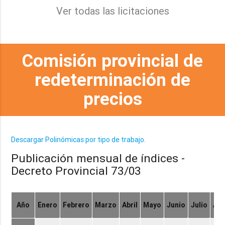
Ver todas las licitaciones
Comisión provincial de
redeterminación de
precios
Descargar Polinómicas por tipo de trabajo.
Publicación mensual de índices -
Decreto Provincial 73/03
Año
Enero
Febrero
Marzo
Abril
Mayo
Junio
Julio
Ag