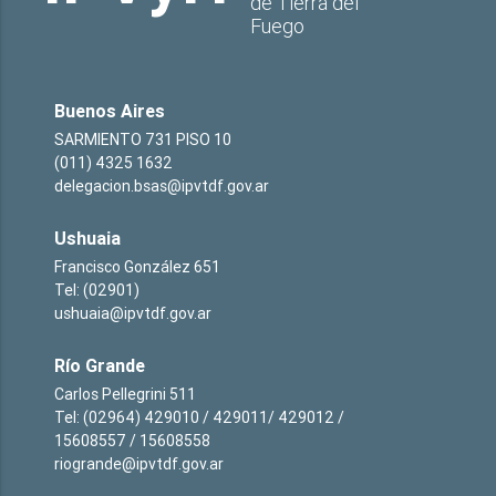
de Tierra del
Fuego
Buenos Aires
SARMIENTO 731 PISO 10
(011) 4325 1632
delegacion.bsas@ipvtdf.gov.ar
Ushuaia
Francisco González 651
Tel: (02901)
ushuaia@ipvtdf.gov.ar
Río Grande
Carlos Pellegrini 511
Tel: (02964) 429010 / 429011/ 429012 /
15608557 / 15608558
riogrande@ipvtdf.gov.ar