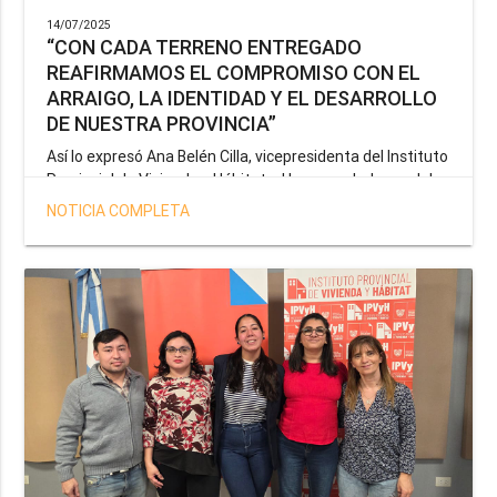
14/07/2025
“CON CADA TERRENO ENTREGADO
REAFIRMAMOS EL COMPROMISO CON EL
ARRAIGO, LA IDENTIDAD Y EL DESARROLLO
DE NUESTRA PROVINCIA”
Así lo expresó Ana Belén Cilla, vicepresidenta del Instituto
Provincial de Vivienda y Hábitat, al hacer un balance del
trabajo del organismo en el marco de la operatoria
NOTICIA COMPLETA
especial de adjudicación de lotes a personal docente, de
salud y seguridad impulsada por el gobernador Gustavo
Melella.