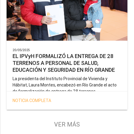
20/05/2025
EL IPVyH FORMALIZÓ LA ENTREGA DE 28
TERRENOS A PERSONAL DE SALUD,
EDUCACIÓN Y SEGURIDAD EN RÍO GRANDE
La presidenta del Instituto Provincial de Vivienda y
Hábitat, Laura Montes, encabezó en Río Grande el acto
de formalización de entrega de 28 terrenos
correspondientes a la operatoria especial anunciada por
NOTICIA COMPLETA
el Gobernador Gustavo Melella, la cual tiene como
objetivo brindar una solución habitacional a docentes,
profesionales de la salud y efectivos de la Policía de la
Provincia y del Servicio Penitenciario.
VER MÁS