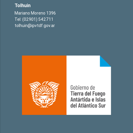
Tolhuin
Mariano Moreno 1396
Tel: (02901) 542711
tolhuin@ipvtdf.gov.ar