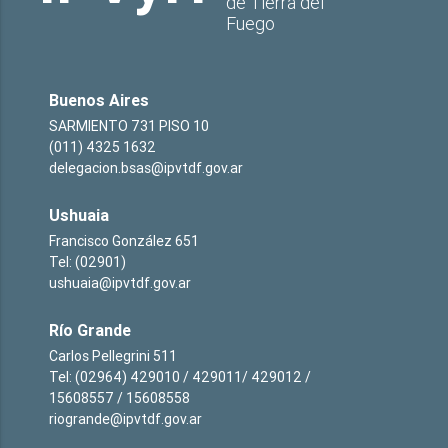
de Tierra del
Fuego
Buenos Aires
SARMIENTO 731 PISO 10
(011) 4325 1632
delegacion.bsas@ipvtdf.gov.ar
Ushuaia
Francisco González 651
Tel: (02901)
ushuaia@ipvtdf.gov.ar
Río Grande
Carlos Pellegrini 511
Tel: (02964) 429010 / 429011/ 429012 /
15608557 / 15608558
riogrande@ipvtdf.gov.ar