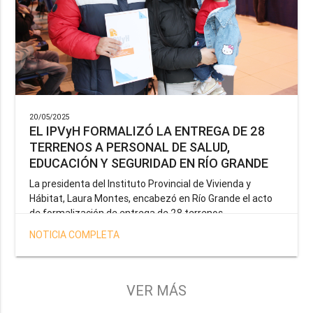
20/05/2025
EL IPVyH FORMALIZÓ LA ENTREGA DE 28
TERRENOS A PERSONAL DE SALUD,
EDUCACIÓN Y SEGURIDAD EN RÍO GRANDE
La presidenta del Instituto Provincial de Vivienda y
Hábitat, Laura Montes, encabezó en Río Grande el acto
de formalización de entrega de 28 terrenos
correspondientes a la operatoria especial anunciada por
NOTICIA COMPLETA
el Gobernador Gustavo Melella, la cual tiene como
objetivo brindar una solución habitacional a docentes,
profesionales de la salud y efectivos de la Policía de la
Provincia y del Servicio Penitenciario.
VER MÁS