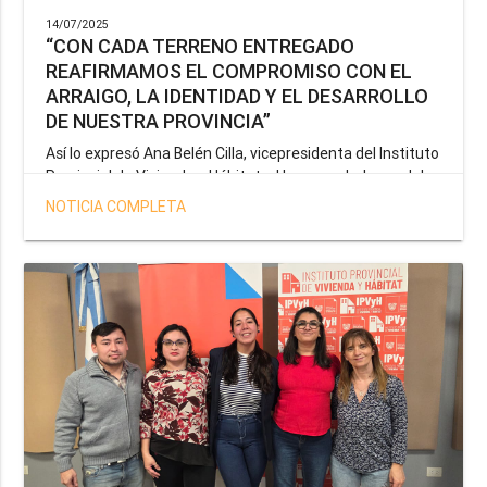
14/07/2025
“CON CADA TERRENO ENTREGADO
REAFIRMAMOS EL COMPROMISO CON EL
ARRAIGO, LA IDENTIDAD Y EL DESARROLLO
DE NUESTRA PROVINCIA”
Así lo expresó Ana Belén Cilla, vicepresidenta del Instituto
Provincial de Vivienda y Hábitat, al hacer un balance del
trabajo del organismo en el marco de la operatoria
NOTICIA COMPLETA
especial de adjudicación de lotes a personal docente, de
salud y seguridad impulsada por el gobernador Gustavo
Melella.