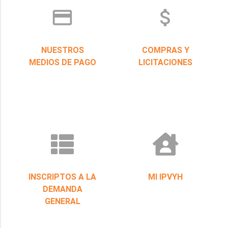
credit_card
attach_money
NUESTROS
COMPRAS Y
MEDIOS DE PAGO
LICITACIONES
INSCRIPTOS A LA
MI IPVYH
DEMANDA
GENERAL