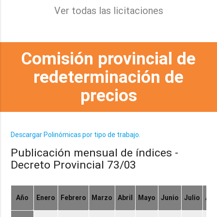
Ver todas las licitaciones
Comisión provincial de
redeterminación de
precios
Descargar Polinómicas por tipo de trabajo.
Publicación mensual de índices -
Decreto Provincial 73/03
Año
Enero
Febrero
Marzo
Abril
Mayo
Junio
Julio
Ag