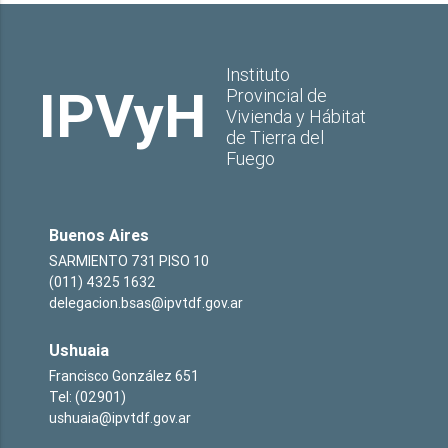
Instituto
IPVyH
Provincial de
Vivienda y Hábitat
de Tierra del
Fuego
Buenos Aires
SARMIENTO 731 PISO 10
(011) 4325 1632
delegacion.bsas@ipvtdf.gov.ar
Ushuaia
Francisco González 651
Tel: (02901)
ushuaia@ipvtdf.gov.ar