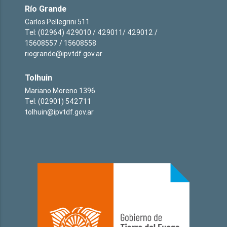
Río Grande
Carlos Pellegrini 511
Tel: (02964) 429010 / 429011/ 429012 /
15608557 / 15608558
riogrande@ipvtdf.gov.ar
Tolhuin
Mariano Moreno 1396
Tel: (02901) 542711
tolhuin@ipvtdf.gov.ar