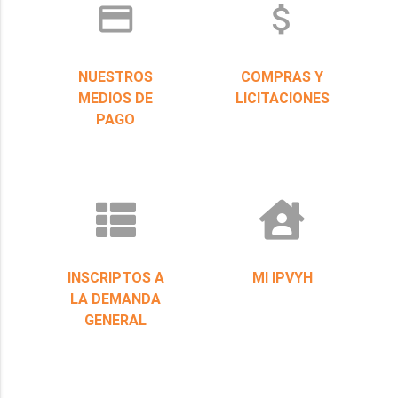
credit_card
attach_money
NUESTROS
COMPRAS Y
MEDIOS DE
LICITACIONES
PAGO
INSCRIPTOS A
MI IPVYH
LA DEMANDA
GENERAL