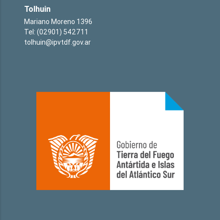
Tolhuin
Mariano Moreno 1396
Tel: (02901) 542711
tolhuin@ipvtdf.gov.ar