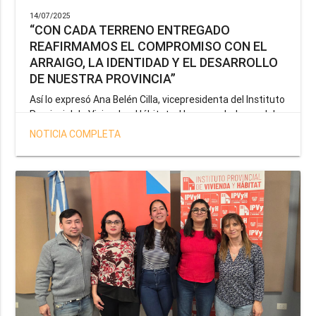
14/07/2025
“CON CADA TERRENO ENTREGADO
REAFIRMAMOS EL COMPROMISO CON EL
ARRAIGO, LA IDENTIDAD Y EL DESARROLLO
DE NUESTRA PROVINCIA”
Así lo expresó Ana Belén Cilla, vicepresidenta del Instituto
Provincial de Vivienda y Hábitat, al hacer un balance del
trabajo del organismo en el marco de la operatoria
NOTICIA COMPLETA
especial de adjudicación de lotes a personal docente, de
salud y seguridad impulsada por el gobernador Gustavo
Melella.