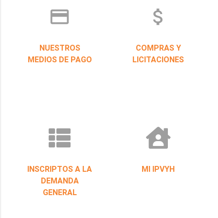
credit_card
attach_money
NUESTROS
COMPRAS Y
MEDIOS DE PAGO
LICITACIONES
INSCRIPTOS A LA
MI IPVYH
DEMANDA
GENERAL