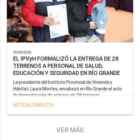
20/05/2025
EL IPVyH FORMALIZÓ LA ENTREGA DE 28
TERRENOS A PERSONAL DE SALUD,
EDUCACIÓN Y SEGURIDAD EN RÍO GRANDE
La presidenta del Instituto Provincial de Vivienda y
Hábitat, Laura Montes, encabezó en Río Grande el acto
de formalización de entrega de 28 terrenos
correspondientes a la operatoria especial anunciada por
NOTICIA COMPLETA
el Gobernador Gustavo Melella, la cual tiene como
objetivo brindar una solución habitacional a docentes,
profesionales de la salud y efectivos de la Policía de la
Provincia y del Servicio Penitenciario.
VER MÁS