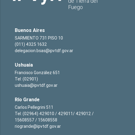
de Tierra del
Fuego
Buenos Aires
SARMIENTO 731 PISO 10
(011) 4325 1632
delegacion.bsas@ipvtdf.gov.ar
Ushuaia
Francisco González 651
Tel: (02901)
ushuaia@ipvtdf.gov.ar
Río Grande
Carlos Pellegrini 511
Tel: (02964) 429010 / 429011/ 429012 /
15608557 / 15608558
riogrande@ipvtdf.gov.ar