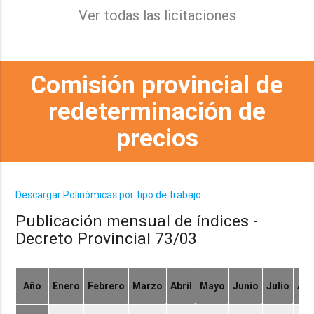
Ver todas las licitaciones
Comisión provincial de
redeterminación de
precios
Descargar Polinómicas por tipo de trabajo.
Publicación mensual de índices -
Decreto Provincial 73/03
Año
Enero
Febrero
Marzo
Abril
Mayo
Junio
Julio
Ag