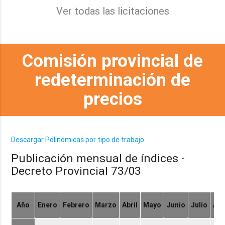
Ver todas las licitaciones
Comisión provincial de
redeterminación de
precios
Descargar Polinómicas por tipo de trabajo.
Publicación mensual de índices -
Decreto Provincial 73/03
Año
Enero
Febrero
Marzo
Abril
Mayo
Junio
Julio
Ag