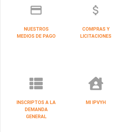
credit_card
attach_money
NUESTROS
COMPRAS Y
MEDIOS DE PAGO
LICITACIONES
INSCRIPTOS A LA
MI IPVYH
DEMANDA
GENERAL