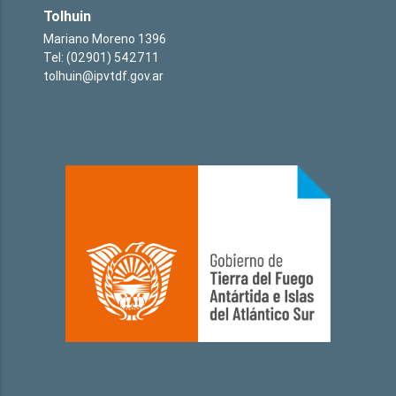
Tolhuin
Mariano Moreno 1396
Tel: (02901) 542711
tolhuin@ipvtdf.gov.ar