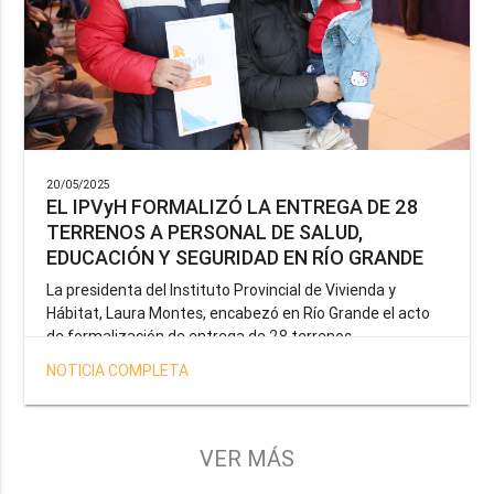
20/05/2025
EL IPVyH FORMALIZÓ LA ENTREGA DE 28
TERRENOS A PERSONAL DE SALUD,
EDUCACIÓN Y SEGURIDAD EN RÍO GRANDE
La presidenta del Instituto Provincial de Vivienda y
Hábitat, Laura Montes, encabezó en Río Grande el acto
de formalización de entrega de 28 terrenos
correspondientes a la operatoria especial anunciada por
NOTICIA COMPLETA
el Gobernador Gustavo Melella, la cual tiene como
objetivo brindar una solución habitacional a docentes,
profesionales de la salud y efectivos de la Policía de la
Provincia y del Servicio Penitenciario.
VER MÁS