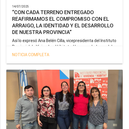
14/07/2025
“CON CADA TERRENO ENTREGADO
REAFIRMAMOS EL COMPROMISO CON EL
ARRAIGO, LA IDENTIDAD Y EL DESARROLLO
DE NUESTRA PROVINCIA”
Así lo expresó Ana Belén Cilla, vicepresidenta del Instituto
Provincial de Vivienda y Hábitat, al hacer un balance del
trabajo del organismo en el marco de la operatoria
NOTICIA COMPLETA
especial de adjudicación de lotes a personal docente, de
salud y seguridad impulsada por el gobernador Gustavo
Melella.