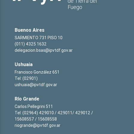
de Tierra del
Fuego
Buenos Aires
SARMIENTO 731 PISO 10
(011) 4325 1632
delegacion.bsas@ipvtdf.gov.ar
Ushuaia
Francisco González 651
Tel: (02901)
ushuaia@ipvtdf.gov.ar
Río Grande
Carlos Pellegrini 511
Tel: (02964) 429010 / 429011/ 429012 /
15608557 / 15608558
riogrande@ipvtdf.gov.ar