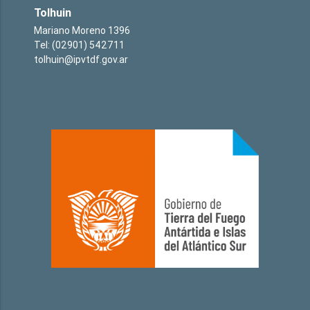
Tolhuin
Mariano Moreno 1396
Tel: (02901) 542711
tolhuin@ipvtdf.gov.ar