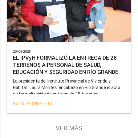
20/05/2025
EL IPVyH FORMALIZÓ LA ENTREGA DE 28
TERRENOS A PERSONAL DE SALUD,
EDUCACIÓN Y SEGURIDAD EN RÍO GRANDE
La presidenta del Instituto Provincial de Vivienda y
Hábitat, Laura Montes, encabezó en Río Grande el acto
de formalización de entrega de 28 terrenos
correspondientes a la operatoria especial anunciada por
NOTICIA COMPLETA
el Gobernador Gustavo Melella, la cual tiene como
objetivo brindar una solución habitacional a docentes,
profesionales de la salud y efectivos de la Policía de la
Provincia y del Servicio Penitenciario.
VER MÁS