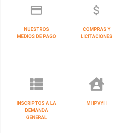
credit_card
attach_money
NUESTROS
COMPRAS Y
MEDIOS DE PAGO
LICITACIONES
INSCRIPTOS A LA
MI IPVYH
DEMANDA
GENERAL