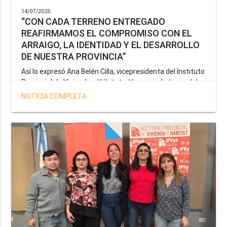
14/07/2025
“CON CADA TERRENO ENTREGADO
REAFIRMAMOS EL COMPROMISO CON EL
ARRAIGO, LA IDENTIDAD Y EL DESARROLLO
DE NUESTRA PROVINCIA”
Así lo expresó Ana Belén Cilla, vicepresidenta del Instituto
Provincial de Vivienda y Hábitat, al hacer un balance del
trabajo del organismo en el marco de la operatoria
NOTICIA COMPLETA
especial de adjudicación de lotes a personal docente, de
salud y seguridad impulsada por el gobernador Gustavo
Melella.