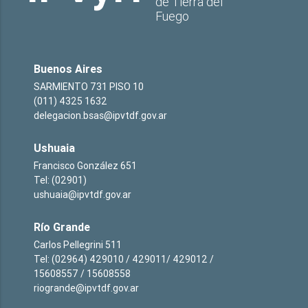
de Tierra del
Fuego
Buenos Aires
SARMIENTO 731 PISO 10
(011) 4325 1632
delegacion.bsas@ipvtdf.gov.ar
Ushuaia
Francisco González 651
Tel: (02901)
ushuaia@ipvtdf.gov.ar
Río Grande
Carlos Pellegrini 511
Tel: (02964) 429010 / 429011/ 429012 /
15608557 / 15608558
riogrande@ipvtdf.gov.ar