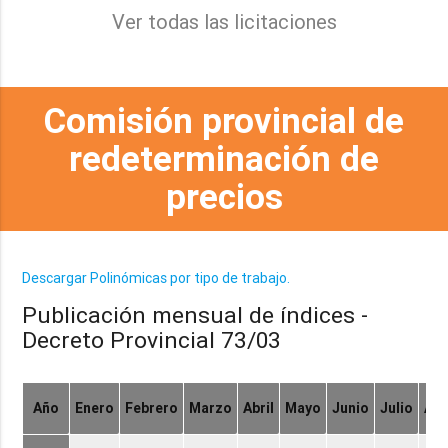
Ver todas las licitaciones
Comisión provincial de
redeterminación de
precios
Descargar Polinómicas por tipo de trabajo.
Publicación mensual de índices -
Decreto Provincial 73/03
Año
Enero
Febrero
Marzo
Abril
Mayo
Junio
Julio
Ag