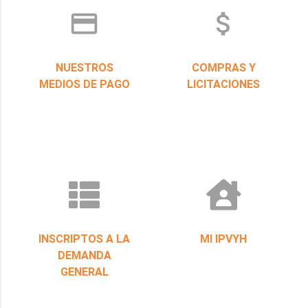
credit_card
attach_money
NUESTROS
COMPRAS Y
MEDIOS DE PAGO
LICITACIONES
INSCRIPTOS A LA
MI IPVYH
DEMANDA
GENERAL