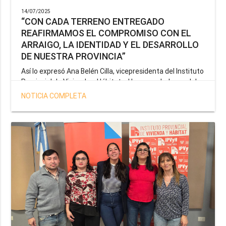
14/07/2025
“CON CADA TERRENO ENTREGADO
REAFIRMAMOS EL COMPROMISO CON EL
ARRAIGO, LA IDENTIDAD Y EL DESARROLLO
DE NUESTRA PROVINCIA”
Así lo expresó Ana Belén Cilla, vicepresidenta del Instituto
Provincial de Vivienda y Hábitat, al hacer un balance del
trabajo del organismo en el marco de la operatoria
NOTICIA COMPLETA
especial de adjudicación de lotes a personal docente, de
salud y seguridad impulsada por el gobernador Gustavo
Melella.