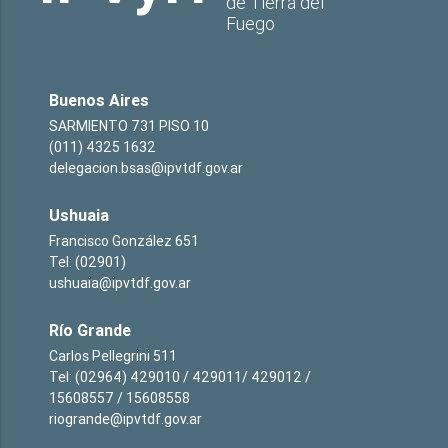
de Tierra del
Fuego
Buenos Aires
SARMIENTO 731 PISO 10
(011) 4325 1632
delegacion.bsas@ipvtdf.gov.ar
Ushuaia
Francisco González 651
Tel: (02901)
ushuaia@ipvtdf.gov.ar
Río Grande
Carlos Pellegrini 511
Tel: (02964) 429010 / 429011/ 429012 /
15608557 / 15608558
riogrande@ipvtdf.gov.ar