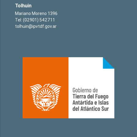
Tolhuin
Mariano Moreno 1396
Tel: (02901) 542711
tolhuin@ipvtdf.gov.ar