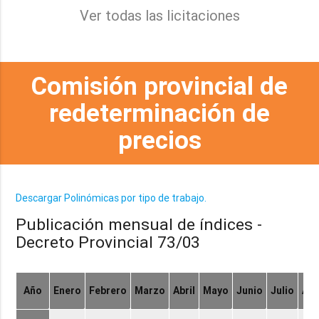
Ver todas las licitaciones
Comisión provincial de
redeterminación de
precios
Descargar Polinómicas por tipo de trabajo.
Publicación mensual de índices -
Decreto Provincial 73/03
Año
Enero
Febrero
Marzo
Abril
Mayo
Junio
Julio
Ag