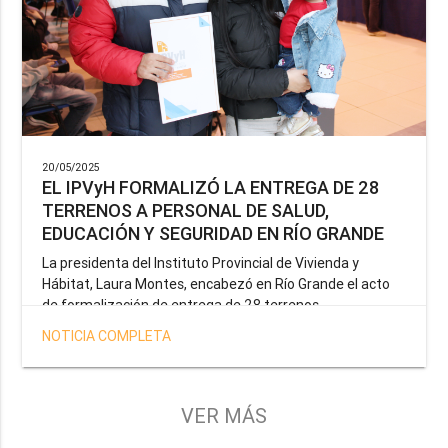
20/05/2025
EL IPVyH FORMALIZÓ LA ENTREGA DE 28
TERRENOS A PERSONAL DE SALUD,
EDUCACIÓN Y SEGURIDAD EN RÍO GRANDE
La presidenta del Instituto Provincial de Vivienda y
Hábitat, Laura Montes, encabezó en Río Grande el acto
de formalización de entrega de 28 terrenos
correspondientes a la operatoria especial anunciada por
NOTICIA COMPLETA
el Gobernador Gustavo Melella, la cual tiene como
objetivo brindar una solución habitacional a docentes,
profesionales de la salud y efectivos de la Policía de la
Provincia y del Servicio Penitenciario.
VER MÁS