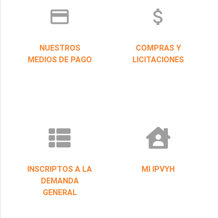
credit_card
attach_money
NUESTROS
COMPRAS Y
MEDIOS DE PAGO
LICITACIONES
INSCRIPTOS A LA
MI IPVYH
DEMANDA
GENERAL