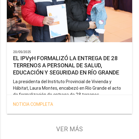
20/05/2025
EL IPVyH FORMALIZÓ LA ENTREGA DE 28
TERRENOS A PERSONAL DE SALUD,
EDUCACIÓN Y SEGURIDAD EN RÍO GRANDE
La presidenta del Instituto Provincial de Vivienda y
Hábitat, Laura Montes, encabezó en Río Grande el acto
de formalización de entrega de 28 terrenos
correspondientes a la operatoria especial anunciada por
NOTICIA COMPLETA
el Gobernador Gustavo Melella, la cual tiene como
objetivo brindar una solución habitacional a docentes,
profesionales de la salud y efectivos de la Policía de la
Provincia y del Servicio Penitenciario.
VER MÁS