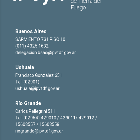
de Tierra del
Fuego
Buenos Aires
SARMIENTO 731 PISO 10
(011) 4325 1632
delegacion.bsas@ipvtdf.gov.ar
Ushuaia
Francisco González 651
Tel: (02901)
ushuaia@ipvtdf.gov.ar
Río Grande
Carlos Pellegrini 511
Tel: (02964) 429010 / 429011/ 429012 /
15608557 / 15608558
riogrande@ipvtdf.gov.ar