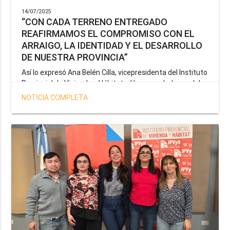
14/07/2025
“CON CADA TERRENO ENTREGADO
REAFIRMAMOS EL COMPROMISO CON EL
ARRAIGO, LA IDENTIDAD Y EL DESARROLLO
DE NUESTRA PROVINCIA”
Así lo expresó Ana Belén Cilla, vicepresidenta del Instituto
Provincial de Vivienda y Hábitat, al hacer un balance del
trabajo del organismo en el marco de la operatoria
NOTICIA COMPLETA
especial de adjudicación de lotes a personal docente, de
salud y seguridad impulsada por el gobernador Gustavo
Melella.