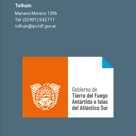
Tolhuin
Mariano Moreno 1396
Tel: (02901) 542711
tolhuin@ipvtdf.gov.ar