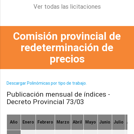
Ver todas las licitaciones
Comisión provincial de
redeterminación de
precios
Descargar Polinómicas por tipo de trabajo.
Publicación mensual de índices -
Decreto Provincial 73/03
Año
Enero
Febrero
Marzo
Abril
Mayo
Junio
Julio
Ag