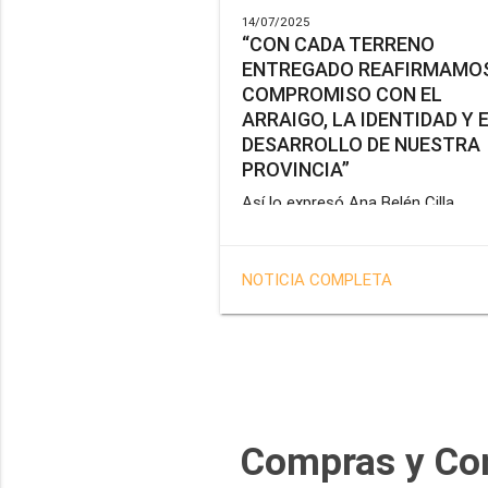
14/07/2025
“CON CADA TERRENO
ENTREGADO REAFIRMAMOS
COMPROMISO CON EL
ARRAIGO, LA IDENTIDAD Y 
DESARROLLO DE NUESTRA
PROVINCIA”
Así lo expresó Ana Belén Cilla,
vicepresidenta del Instituto Provin
de Vivienda y Hábitat, al hacer un
balance del trabajo del organismo 
NOTICIA COMPLETA
marco de la operatoria especial d
adjudicación de lotes a personal
docente, de salud y seguridad
impulsada por el gobernador Gus
Melella.
Compras y Co