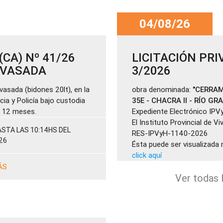
04/08/26
CA) Nº 41/26
LICITACIÓN PRI
ENVASADA
3/2026
vasada (bidones 20lt), en la
obra denominada:
"CERRAM
cia y Policía bajo custodia
35E - CHACRA II - RÍO GR
de 12 meses.
Expediente Electrónico IPV
El Instituto Provincial de V
STA LAS 10:14HS DEL
RES-IPVyH-1140-2026
26
Ésta puede ser visualizada 
click aquí
ÁS
Ver todas l