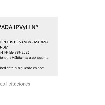
VADA IPVyH Nº
IENTOS DE VANOS - MACIZO
ANDE"
yH. Nº EE-939-2026
ivienda y Hábitat da a conocer la
mediante el siguiente enlace:
as licitaciones