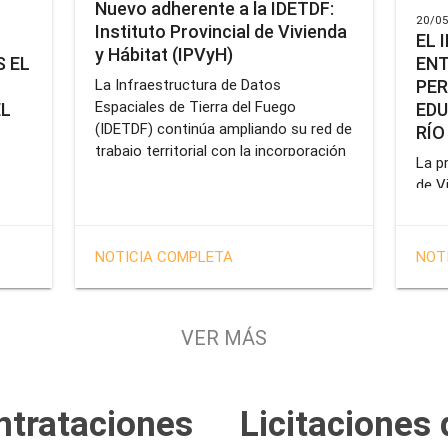
Nuevo adherente a la IDETDF:
20/05
Instituto Provincial de Vivienda
EL 
y Hábitat (IPVyH)
ENT
 EL
PER
La Infraestructura de Datos
Espaciales de Tierra del Fuego
EDU
EL
(IDETDF) continúa ampliando su red de
RÍO
trabajo territorial con la incorporación
La pr
de un nuevo organismo adherente: el
de V
Instituto Provincial de Vivienda y
enca
cial
Hábitat (IPVyH).
form
terr
en el
NOTICIA COMPLETA
NOT
oper
e
Gobe
tien
VER MÁS
solu
tavo
prof
de la
Servi
ntrataciones
Licitaciones