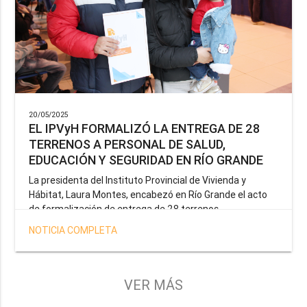
20/05/2025
EL IPVyH FORMALIZÓ LA ENTREGA DE 28
TERRENOS A PERSONAL DE SALUD,
EDUCACIÓN Y SEGURIDAD EN RÍO GRANDE
La presidenta del Instituto Provincial de Vivienda y
Hábitat, Laura Montes, encabezó en Río Grande el acto
de formalización de entrega de 28 terrenos
correspondientes a la operatoria especial anunciada por
NOTICIA COMPLETA
el Gobernador Gustavo Melella, la cual tiene como
objetivo brindar una solución habitacional a docentes,
profesionales de la salud y efectivos de la Policía de la
Provincia y del Servicio Penitenciario.
VER MÁS