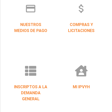
credit_card
attach_money
NUESTROS
COMPRAS Y
MEDIOS DE PAGO
LICITACIONES
INSCRIPTOS A LA
MI IPVYH
DEMANDA
GENERAL