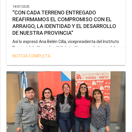
14/07/2025
“CON CADA TERRENO ENTREGADO
REAFIRMAMOS EL COMPROMISO CON EL
ARRAIGO, LA IDENTIDAD Y EL DESARROLLO
DE NUESTRA PROVINCIA”
Así lo expresó Ana Belén Cilla, vicepresidenta del Instituto
Provincial de Vivienda y Hábitat, al hacer un balance del
trabajo del organismo en el marco de la operatoria
NOTICIA COMPLETA
especial de adjudicación de lotes a personal docente, de
salud y seguridad impulsada por el gobernador Gustavo
Melella.