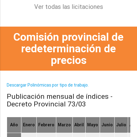
Ver todas las licitaciones
Comisión provincial de
redeterminación de
precios
Descargar Polinómicas por tipo de trabajo.
Publicación mensual de índices -
Decreto Provincial 73/03
Año
Enero
Febrero
Marzo
Abril
Mayo
Junio
Julio
Ag