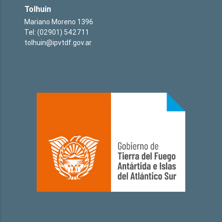
Tolhuin
Mariano Moreno 1396
Tel: (02901) 542711
tolhuin@ipvtdf.gov.ar