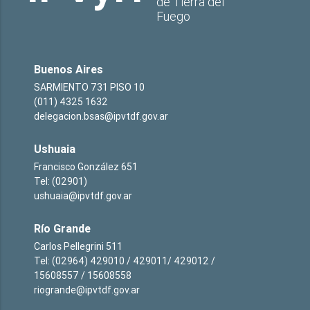
de Tierra del
Fuego
Buenos Aires
SARMIENTO 731 PISO 10
(011) 4325 1632
delegacion.bsas@ipvtdf.gov.ar
Ushuaia
Francisco González 651
Tel: (02901)
ushuaia@ipvtdf.gov.ar
Río Grande
Carlos Pellegrini 511
Tel: (02964) 429010 / 429011/ 429012 /
15608557 / 15608558
riogrande@ipvtdf.gov.ar