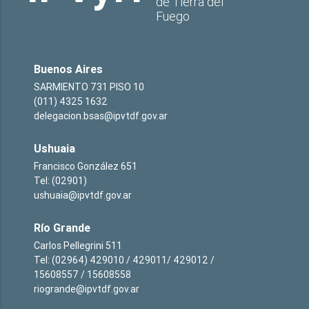
de Tierra del
Fuego
Buenos Aires
SARMIENTO 731 PISO 10
(011) 4325 1632
delegacion.bsas@ipvtdf.gov.ar
Ushuaia
Francisco González 651
Tel: (02901)
ushuaia@ipvtdf.gov.ar
Río Grande
Carlos Pellegrini 511
Tel: (02964) 429010 / 429011/ 429012 /
15608557 / 15608558
riogrande@ipvtdf.gov.ar