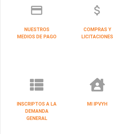
credit_card
attach_money
NUESTROS
COMPRAS Y
MEDIOS DE PAGO
LICITACIONES
INSCRIPTOS A LA
MI IPVYH
DEMANDA
GENERAL