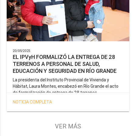
20/05/2025
EL IPVyH FORMALIZÓ LA ENTREGA DE 28
TERRENOS A PERSONAL DE SALUD,
EDUCACIÓN Y SEGURIDAD EN RÍO GRANDE
La presidenta del Instituto Provincial de Vivienda y
Hábitat, Laura Montes, encabezó en Río Grande el acto
de formalización de entrega de 28 terrenos
correspondientes a la operatoria especial anunciada por
NOTICIA COMPLETA
el Gobernador Gustavo Melella, la cual tiene como
objetivo brindar una solución habitacional a docentes,
profesionales de la salud y efectivos de la Policía de la
Provincia y del Servicio Penitenciario.
VER MÁS