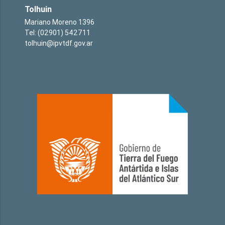
Tolhuin
Mariano Moreno 1396
Tel: (02901) 542711
tolhuin@ipvtdf.gov.ar