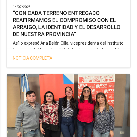
14/07/2025
“CON CADA TERRENO ENTREGADO
REAFIRMAMOS EL COMPROMISO CON EL
ARRAIGO, LA IDENTIDAD Y EL DESARROLLO
DE NUESTRA PROVINCIA”
Así lo expresó Ana Belén Cilla, vicepresidenta del Instituto
Provincial de Vivienda y Hábitat, al hacer un balance del
trabajo del organismo en el marco de la operatoria
NOTICIA COMPLETA
especial de adjudicación de lotes a personal docente, de
salud y seguridad impulsada por el gobernador Gustavo
Melella.