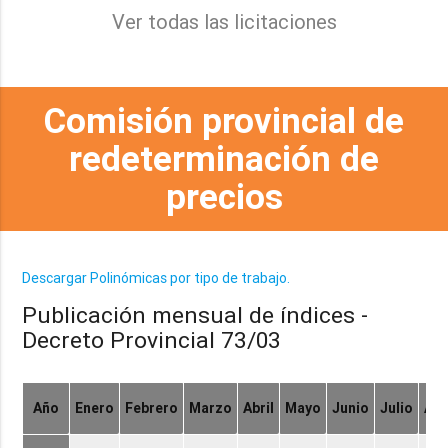
Ver todas las licitaciones
Comisión provincial de
redeterminación de
precios
Descargar Polinómicas por tipo de trabajo.
Publicación mensual de índices -
Decreto Provincial 73/03
Año
Enero
Febrero
Marzo
Abril
Mayo
Junio
Julio
Ag