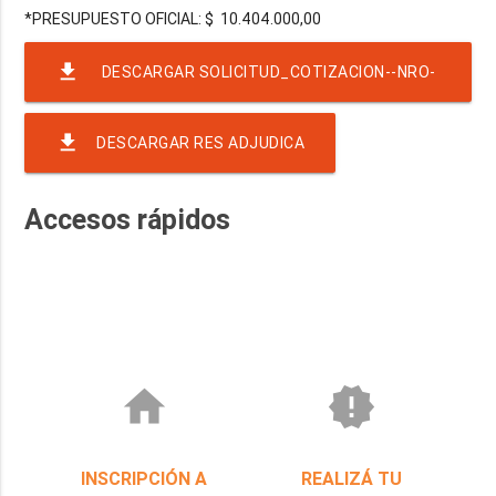
file_download
DESCARGAR SOLICITUD_COTIZACION--NRO-
38-EJER-2025-RAF-23-RND-2760 2NUEVA
file_download
DESCARGAR RES ADJUDICA
COMPRA ALQ. BAÑO Y GARITA GALPÓN
Accesos rápidos
home
new_releases
INSCRIPCIÓN A
REALIZÁ TU