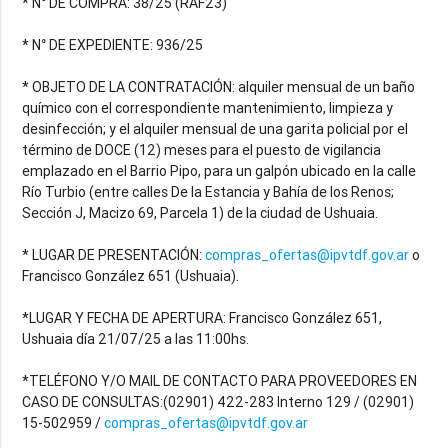
* N° DE COMPRA: 38/25 (RAF23)
* N° DE EXPEDIENTE: 936/25
* OBJETO DE LA CONTRATACIÓN: alquiler mensual de un baño
químico con el correspondiente mantenimiento, limpieza y
desinfección; y el alquiler mensual de una garita policial por el
término de DOCE (12) meses para el puesto de vigilancia
emplazado en el Barrio Pipo, para un galpón ubicado en la calle
Río Turbio (entre calles De la Estancia y Bahía de los Renos;
Sección J, Macizo 69, Parcela 1) de la ciudad de Ushuaia.
* LUGAR DE PRESENTACIÓN:
compras_ofertas@ipvtdf.gov.ar
o
Francisco González 651 (Ushuaia).
*LUGAR Y FECHA DE APERTURA: Francisco González 651,
Ushuaia día 21/07/25 a las 11:00hs.
*TELÉFONO Y/O MAIL DE CONTACTO PARA PROVEEDORES EN
CASO DE CONSULTAS:(02901) 422-283 Interno 129 / (02901)
15-502959 /
compras_ofertas@ipvtdf.gov.ar