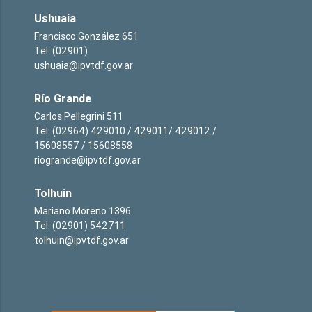
Ushuaia
Francisco González 651
Tel: (02901)
ushuaia@ipvtdf.gov.ar
Río Grande
Carlos Pellegrini 511
Tel: (02964) 429010 / 429011/ 429012 /
15608557 / 15608558
riogrande@ipvtdf.gov.ar
Tolhuin
Mariano Moreno 1396
Tel: (02901) 542711
tolhuin@ipvtdf.gov.ar