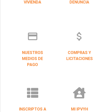
VIVIENDA
DENUNCIA
credit_card
attach_money
NUESTROS
COMPRAS Y
MEDIOS DE
LICITACIONES
PAGO
INSCRIPTOS A
MI IPVYH