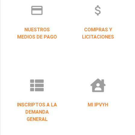
credit_card
attach_money
NUESTROS
COMPRAS Y
MEDIOS DE PAGO
LICITACIONES
INSCRIPTOS A LA
MI IPVYH
DEMANDA
GENERAL