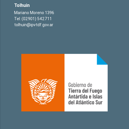
Tolhuin
Mariano Moreno 1396
Tel: (02901) 542711
tolhuin@ipvtdf.gov.ar