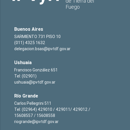
de Tierra del
Fuego
Buenos Aires
SARMIENTO 731 PISO 10
(011) 4325 1632
delegacion.bsas@ipvtdf.gov.ar
Ushuaia
Francisco González 651
Tel: (02901)
ushuaia@ipvtdf.gov.ar
Río Grande
Carlos Pellegrini 511
Tel: (02964) 429010 / 429011/ 429012 /
15608557 / 15608558
riogrande@ipvtdf.gov.ar