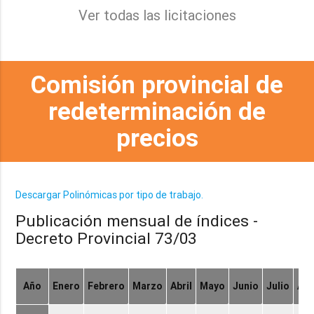
Ver todas las licitaciones
Comisión provincial de
redeterminación de
precios
Descargar Polinómicas por tipo de trabajo.
Publicación mensual de índices -
Decreto Provincial 73/03
Año
Enero
Febrero
Marzo
Abril
Mayo
Junio
Julio
Ag