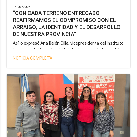
14/07/2025
“CON CADA TERRENO ENTREGADO
REAFIRMAMOS EL COMPROMISO CON EL
ARRAIGO, LA IDENTIDAD Y EL DESARROLLO
DE NUESTRA PROVINCIA”
Así lo expresó Ana Belén Cilla, vicepresidenta del Instituto
Provincial de Vivienda y Hábitat, al hacer un balance del
trabajo del organismo en el marco de la operatoria
NOTICIA COMPLETA
especial de adjudicación de lotes a personal docente, de
salud y seguridad impulsada por el gobernador Gustavo
Melella.