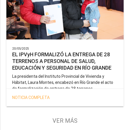
20/05/2025
EL IPVyH FORMALIZÓ LA ENTREGA DE 28
TERRENOS A PERSONAL DE SALUD,
EDUCACIÓN Y SEGURIDAD EN RÍO GRANDE
La presidenta del Instituto Provincial de Vivienda y
Hábitat, Laura Montes, encabezó en Río Grande el acto
de formalización de entrega de 28 terrenos
correspondientes a la operatoria especial anunciada por
NOTICIA COMPLETA
el Gobernador Gustavo Melella, la cual tiene como
objetivo brindar una solución habitacional a docentes,
profesionales de la salud y efectivos de la Policía de la
Provincia y del Servicio Penitenciario.
VER MÁS