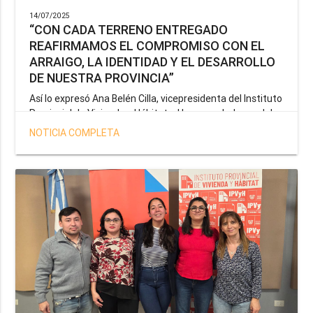
14/07/2025
“CON CADA TERRENO ENTREGADO
REAFIRMAMOS EL COMPROMISO CON EL
ARRAIGO, LA IDENTIDAD Y EL DESARROLLO
DE NUESTRA PROVINCIA”
Así lo expresó Ana Belén Cilla, vicepresidenta del Instituto
Provincial de Vivienda y Hábitat, al hacer un balance del
trabajo del organismo en el marco de la operatoria
NOTICIA COMPLETA
especial de adjudicación de lotes a personal docente, de
salud y seguridad impulsada por el gobernador Gustavo
Melella.