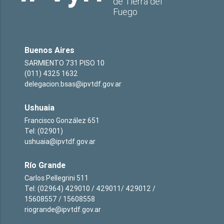
de Tierra del
Fuego
Buenos Aires
SARMIENTO 731 PISO 10
(011) 4325 1632
delegacion.bsas@ipvtdf.gov.ar
Ushuaia
Francisco González 651
Tel: (02901)
ushuaia@ipvtdf.gov.ar
Río Grande
Carlos Pellegrini 511
Tel: (02964) 429010 / 429011/ 429012 /
15608557 / 15608558
riogrande@ipvtdf.gov.ar