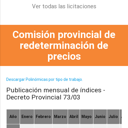
Ver todas las licitaciones
Comisión provincial de
redeterminación de
precios
Descargar Polinómicas por tipo de trabajo.
Publicación mensual de índices -
Decreto Provincial 73/03
Año
Enero
Febrero
Marzo
Abril
Mayo
Junio
Julio
Ag