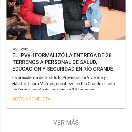
20/05/2025
EL IPVyH FORMALIZÓ LA ENTREGA DE 28
TERRENOS A PERSONAL DE SALUD,
EDUCACIÓN Y SEGURIDAD EN RÍO GRANDE
La presidenta del Instituto Provincial de Vivienda y
Hábitat, Laura Montes, encabezó en Río Grande el acto
de formalización de entrega de 28 terrenos
correspondientes a la operatoria especial anunciada por
NOTICIA COMPLETA
el Gobernador Gustavo Melella, la cual tiene como
objetivo brindar una solución habitacional a docentes,
profesionales de la salud y efectivos de la Policía de la
Provincia y del Servicio Penitenciario.
VER MÁS