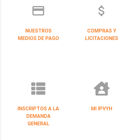
credit_card
attach_money
NUESTROS
COMPRAS Y
MEDIOS DE PAGO
LICITACIONES
INSCRIPTOS A LA
MI IPVYH
DEMANDA
GENERAL