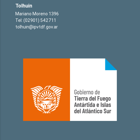
Tolhuin
Mariano Moreno 1396
Tel: (02901) 542711
tolhuin@ipvtdf.gov.ar