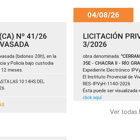
04/08/26
CA) Nº 41/26
LICITACIÓN PRI
ENVASADA
3/2026
vasada (bidones 20lt), en la
obra denominada:
"CERRAM
cia y Policía bajo custodia
35E - CHACRA II - RÍO GR
de 12 meses.
Expediente Electrónico IPV
El Instituto Provincial de V
STA LAS 10:14HS DEL
RES-IPVyH-1140-2026
26
Ésta puede ser visualizada 
click aquí
ÁS
Ver todas l