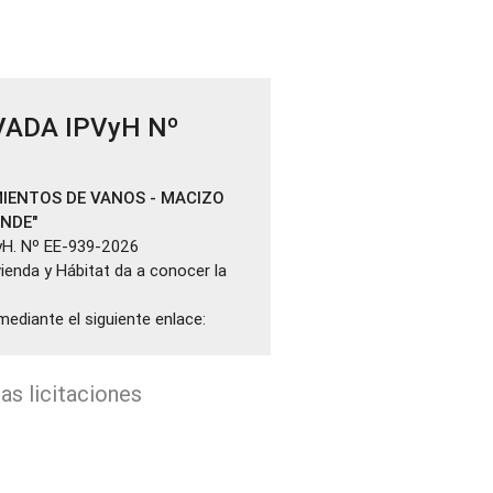
VADA IPVyH Nº
IENTOS DE VANOS - MACIZO
ANDE"
yH. Nº EE-939-2026
ivienda y Hábitat da a conocer la
mediante el siguiente enlace:
as licitaciones