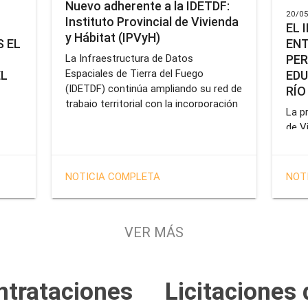
Nuevo adherente a la IDETDF:
20/05
Instituto Provincial de Vivienda
EL 
y Hábitat (IPVyH)
ENT
 EL
PER
La Infraestructura de Datos
Espaciales de Tierra del Fuego
EDU
EL
(IDETDF) continúa ampliando su red de
RÍO
trabajo territorial con la incorporación
La pr
de un nuevo organismo adherente: el
de V
Instituto Provincial de Vivienda y
enca
cial
Hábitat (IPVyH).
form
terr
en el
NOTICIA COMPLETA
NOT
oper
e
Gobe
tien
VER MÁS
solu
tavo
prof
de la
Servi
ntrataciones
Licitaciones