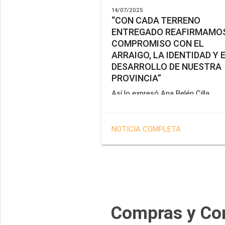
14/07/2025
“CON CADA TERRENO
ENTREGADO REAFIRMAMOS
COMPROMISO CON EL
ARRAIGO, LA IDENTIDAD Y 
DESARROLLO DE NUESTRA
PROVINCIA”
Así lo expresó Ana Belén Cilla,
vicepresidenta del Instituto Provin
de Vivienda y Hábitat, al hacer un
balance del trabajo del organismo 
NOTICIA COMPLETA
marco de la operatoria especial d
adjudicación de lotes a personal
docente, de salud y seguridad
impulsada por el gobernador Gus
Melella.
Compras y Co