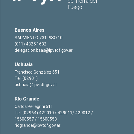
de Tierra del
Fuego
Buenos Aires
SARMIENTO 731 PISO 10
(011) 4325 1632
delegacion.bsas@ipvtdf.gov.ar
Ushuaia
Francisco González 651
Tel: (02901)
ushuaia@ipvtdf.gov.ar
Río Grande
Carlos Pellegrini 511
Tel: (02964) 429010 / 429011/ 429012 /
15608557 / 15608558
riogrande@ipvtdf.gov.ar