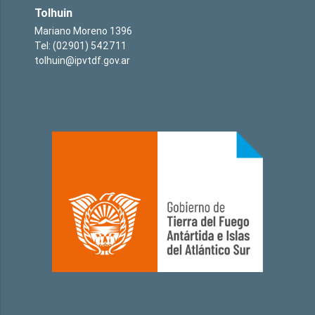
Tolhuin
Mariano Moreno 1396
Tel: (02901) 542711
tolhuin@ipvtdf.gov.ar