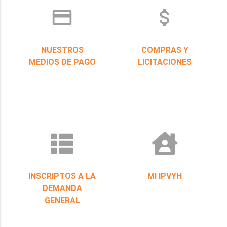
credit_card
attach_money
NUESTROS
COMPRAS Y
MEDIOS DE PAGO
LICITACIONES
INSCRIPTOS A LA
MI IPVYH
DEMANDA
GENERAL