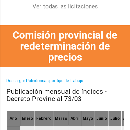
Ver todas las licitaciones
Comisión provincial de
redeterminación de
precios
Descargar Polinómicas por tipo de trabajo.
Publicación mensual de índices -
Decreto Provincial 73/03
Año
Enero
Febrero
Marzo
Abril
Mayo
Junio
Julio
Ag