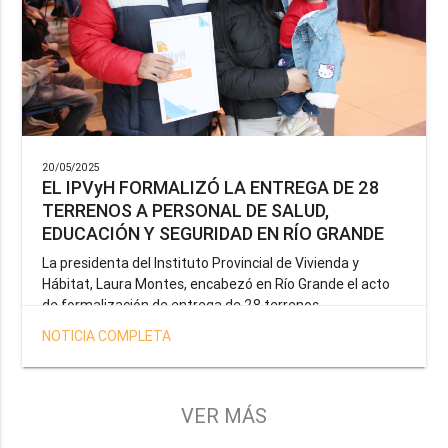
20/05/2025
EL IPVyH FORMALIZÓ LA ENTREGA DE 28
TERRENOS A PERSONAL DE SALUD,
EDUCACIÓN Y SEGURIDAD EN RÍO GRANDE
La presidenta del Instituto Provincial de Vivienda y
Hábitat, Laura Montes, encabezó en Río Grande el acto
de formalización de entrega de 28 terrenos
correspondientes a la operatoria especial anunciada por
NOTICIA COMPLETA
el Gobernador Gustavo Melella, la cual tiene como
objetivo brindar una solución habitacional a docentes,
profesionales de la salud y efectivos de la Policía de la
Provincia y del Servicio Penitenciario.
VER MÁS