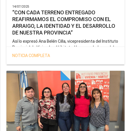
14/07/2025
“CON CADA TERRENO ENTREGADO
REAFIRMAMOS EL COMPROMISO CON EL
ARRAIGO, LA IDENTIDAD Y EL DESARROLLO
DE NUESTRA PROVINCIA”
Así lo expresó Ana Belén Cilla, vicepresidenta del Instituto
Provincial de Vivienda y Hábitat, al hacer un balance del
trabajo del organismo en el marco de la operatoria
NOTICIA COMPLETA
especial de adjudicación de lotes a personal docente, de
salud y seguridad impulsada por el gobernador Gustavo
Melella.