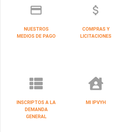
credit_card
attach_money
NUESTROS
COMPRAS Y
MEDIOS DE PAGO
LICITACIONES
INSCRIPTOS A LA
MI IPVYH
DEMANDA
GENERAL