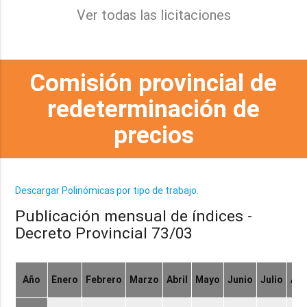
Ver todas las licitaciones
Comisión provincial de
redeterminación de
precios
Descargar Polinómicas por tipo de trabajo.
Publicación mensual de índices -
Decreto Provincial 73/03
Año
Enero
Febrero
Marzo
Abril
Mayo
Junio
Julio
Ag