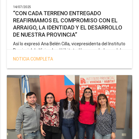
14/07/2025
“CON CADA TERRENO ENTREGADO
REAFIRMAMOS EL COMPROMISO CON EL
ARRAIGO, LA IDENTIDAD Y EL DESARROLLO
DE NUESTRA PROVINCIA”
Así lo expresó Ana Belén Cilla, vicepresidenta del Instituto
Provincial de Vivienda y Hábitat, al hacer un balance del
trabajo del organismo en el marco de la operatoria
NOTICIA COMPLETA
especial de adjudicación de lotes a personal docente, de
salud y seguridad impulsada por el gobernador Gustavo
Melella.