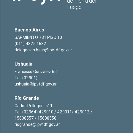
de Tierra del
Fuego
Buenos Aires
SARMIENTO 731 PISO 10
(011) 4325 1632
delegacion.bsas@ipvtdf.gov.ar
Ushuaia
Francisco González 651
Tel: (02901)
ushuaia@ipvtdf.gov.ar
Río Grande
Carlos Pellegrini 511
Tel: (02964) 429010 / 429011/ 429012 /
15608557 / 15608558
riogrande@ipvtdf.gov.ar