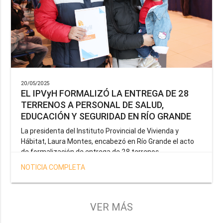
20/05/2025
EL IPVyH FORMALIZÓ LA ENTREGA DE 28
TERRENOS A PERSONAL DE SALUD,
EDUCACIÓN Y SEGURIDAD EN RÍO GRANDE
La presidenta del Instituto Provincial de Vivienda y
Hábitat, Laura Montes, encabezó en Río Grande el acto
de formalización de entrega de 28 terrenos
correspondientes a la operatoria especial anunciada por
NOTICIA COMPLETA
el Gobernador Gustavo Melella, la cual tiene como
objetivo brindar una solución habitacional a docentes,
profesionales de la salud y efectivos de la Policía de la
Provincia y del Servicio Penitenciario.
VER MÁS