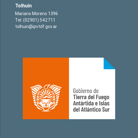
Tolhuin
Mariano Moreno 1396
Tel: (02901) 542711
tolhuin@ipvtdf.gov.ar