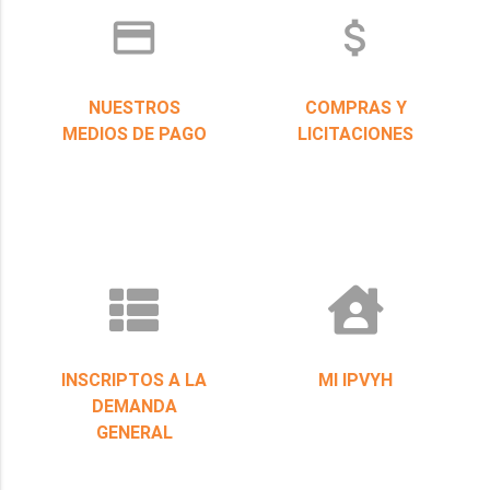
credit_card
attach_money
NUESTROS
COMPRAS Y
MEDIOS DE PAGO
LICITACIONES
INSCRIPTOS A LA
MI IPVYH
DEMANDA
GENERAL