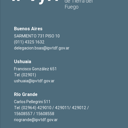
de Tierra del
Fuego
Buenos Aires
SARMIENTO 731 PISO 10
(011) 4325 1632
delegacion.bsas@ipvtdf.gov.ar
Ushuaia
Francisco González 651
Tel: (02901)
ushuaia@ipvtdf.gov.ar
Río Grande
Carlos Pellegrini 511
Tel: (02964) 429010 / 429011/ 429012 /
15608557 / 15608558
riogrande@ipvtdf.gov.ar