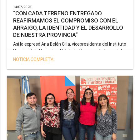
14/07/2025
“CON CADA TERRENO ENTREGADO
REAFIRMAMOS EL COMPROMISO CON EL
ARRAIGO, LA IDENTIDAD Y EL DESARROLLO
DE NUESTRA PROVINCIA”
Así lo expresó Ana Belén Cilla, vicepresidenta del Instituto
Provincial de Vivienda y Hábitat, al hacer un balance del
trabajo del organismo en el marco de la operatoria
NOTICIA COMPLETA
especial de adjudicación de lotes a personal docente, de
salud y seguridad impulsada por el gobernador Gustavo
Melella.