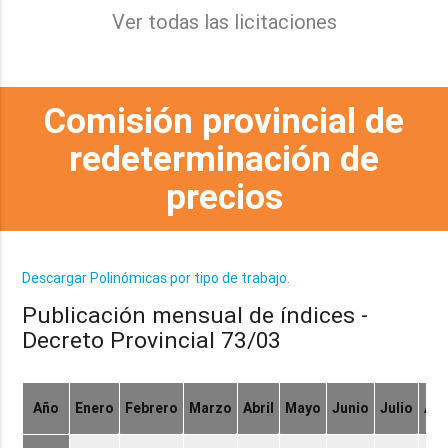
Ver todas las licitaciones
Comisión provincial de
redeterminación de
precios
Descargar Polinómicas por tipo de trabajo.
Publicación mensual de índices -
Decreto Provincial 73/03
Año
Enero
Febrero
Marzo
Abril
Mayo
Junio
Julio
Ag