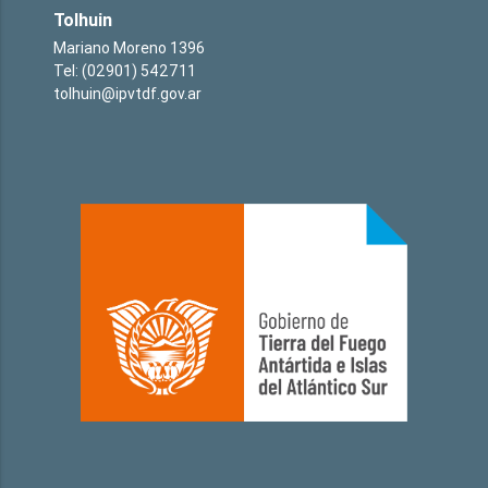
Tolhuin
Mariano Moreno 1396
Tel: (02901) 542711
tolhuin@ipvtdf.gov.ar