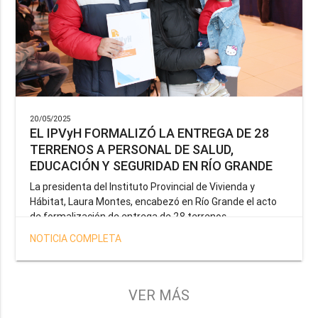
20/05/2025
EL IPVyH FORMALIZÓ LA ENTREGA DE 28
TERRENOS A PERSONAL DE SALUD,
EDUCACIÓN Y SEGURIDAD EN RÍO GRANDE
La presidenta del Instituto Provincial de Vivienda y
Hábitat, Laura Montes, encabezó en Río Grande el acto
de formalización de entrega de 28 terrenos
correspondientes a la operatoria especial anunciada por
NOTICIA COMPLETA
el Gobernador Gustavo Melella, la cual tiene como
objetivo brindar una solución habitacional a docentes,
profesionales de la salud y efectivos de la Policía de la
Provincia y del Servicio Penitenciario.
VER MÁS