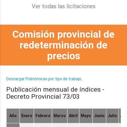
Ver todas las licitaciones
Comisión provincial de
redeterminación de
precios
Descargar Polinómicas por tipo de trabajo.
Publicación mensual de índices -
Decreto Provincial 73/03
Año
Enero
Febrero
Marzo
Abril
Mayo
Junio
Julio
Ag