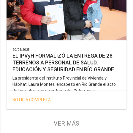
20/05/2025
EL IPVyH FORMALIZÓ LA ENTREGA DE 28
TERRENOS A PERSONAL DE SALUD,
EDUCACIÓN Y SEGURIDAD EN RÍO GRANDE
La presidenta del Instituto Provincial de Vivienda y
Hábitat, Laura Montes, encabezó en Río Grande el acto
de formalización de entrega de 28 terrenos
correspondientes a la operatoria especial anunciada por
NOTICIA COMPLETA
el Gobernador Gustavo Melella, la cual tiene como
objetivo brindar una solución habitacional a docentes,
profesionales de la salud y efectivos de la Policía de la
Provincia y del Servicio Penitenciario.
VER MÁS