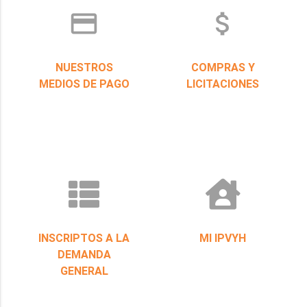
credit_card
attach_money
NUESTROS
COMPRAS Y
MEDIOS DE PAGO
LICITACIONES
INSCRIPTOS A LA
MI IPVYH
DEMANDA
GENERAL