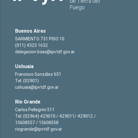
de Tierra del
Fuego
Buenos Aires
SARMIENTO 731 PISO 10
(011) 4325 1632
delegacion.bsas@ipvtdf.gov.ar
Ushuaia
Francisco González 651
Tel: (02901)
ushuaia@ipvtdf.gov.ar
Río Grande
Carlos Pellegrini 511
Tel: (02964) 429010 / 429011/ 429012 /
15608557 / 15608558
riogrande@ipvtdf.gov.ar