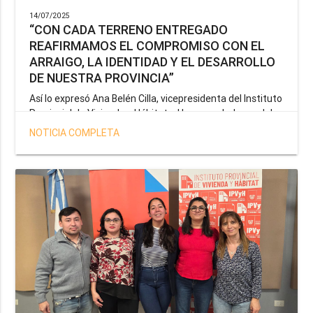
14/07/2025
“CON CADA TERRENO ENTREGADO
REAFIRMAMOS EL COMPROMISO CON EL
ARRAIGO, LA IDENTIDAD Y EL DESARROLLO
DE NUESTRA PROVINCIA”
Así lo expresó Ana Belén Cilla, vicepresidenta del Instituto
Provincial de Vivienda y Hábitat, al hacer un balance del
trabajo del organismo en el marco de la operatoria
NOTICIA COMPLETA
especial de adjudicación de lotes a personal docente, de
salud y seguridad impulsada por el gobernador Gustavo
Melella.