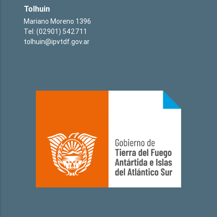
Tolhuin
Mariano Moreno 1396
Tel: (02901) 542711
tolhuin@ipvtdf.gov.ar