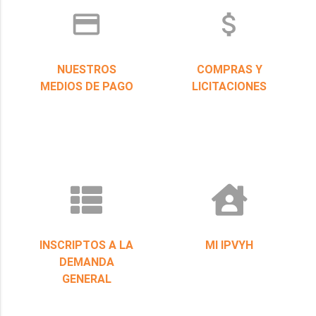
credit_card
attach_money
NUESTROS
COMPRAS Y
MEDIOS DE PAGO
LICITACIONES
INSCRIPTOS A LA
MI IPVYH
DEMANDA
GENERAL