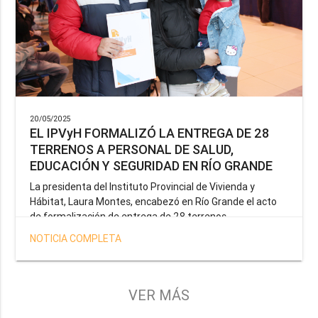
20/05/2025
EL IPVyH FORMALIZÓ LA ENTREGA DE 28
TERRENOS A PERSONAL DE SALUD,
EDUCACIÓN Y SEGURIDAD EN RÍO GRANDE
La presidenta del Instituto Provincial de Vivienda y
Hábitat, Laura Montes, encabezó en Río Grande el acto
de formalización de entrega de 28 terrenos
correspondientes a la operatoria especial anunciada por
NOTICIA COMPLETA
el Gobernador Gustavo Melella, la cual tiene como
objetivo brindar una solución habitacional a docentes,
profesionales de la salud y efectivos de la Policía de la
Provincia y del Servicio Penitenciario.
VER MÁS