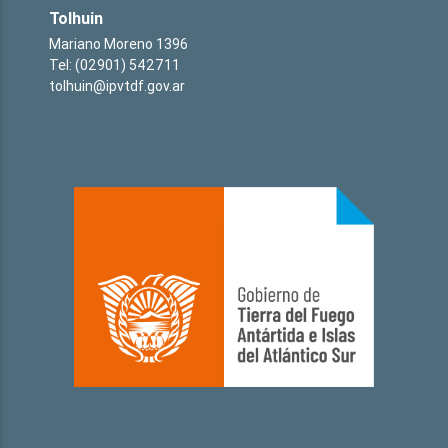
Tolhuin
Mariano Moreno 1396
Tel: (02901) 542711
tolhuin@ipvtdf.gov.ar