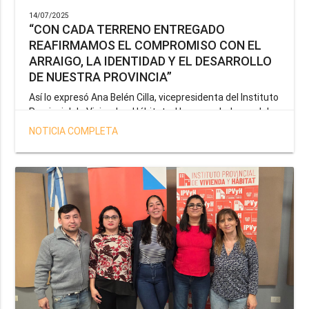
14/07/2025
“CON CADA TERRENO ENTREGADO
REAFIRMAMOS EL COMPROMISO CON EL
ARRAIGO, LA IDENTIDAD Y EL DESARROLLO
DE NUESTRA PROVINCIA”
Así lo expresó Ana Belén Cilla, vicepresidenta del Instituto
Provincial de Vivienda y Hábitat, al hacer un balance del
trabajo del organismo en el marco de la operatoria
NOTICIA COMPLETA
especial de adjudicación de lotes a personal docente, de
salud y seguridad impulsada por el gobernador Gustavo
Melella.