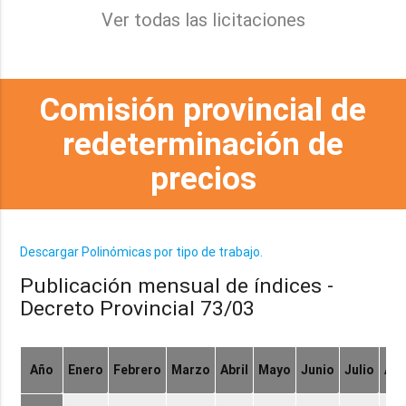
Ver todas las licitaciones
Comisión provincial de
redeterminación de
precios
Descargar Polinómicas por tipo de trabajo.
Publicación mensual de índices -
Decreto Provincial 73/03
Año
Enero
Febrero
Marzo
Abril
Mayo
Junio
Julio
Ag