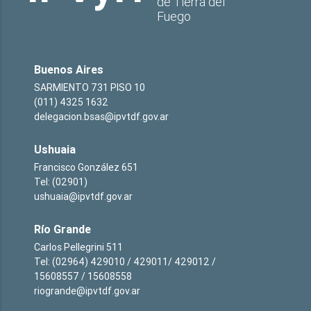
de Tierra del
Fuego
Buenos Aires
SARMIENTO 731 PISO 10
(011) 4325 1632
delegacion.bsas@ipvtdf.gov.ar
Ushuaia
Francisco González 651
Tel: (02901)
ushuaia@ipvtdf.gov.ar
Río Grande
Carlos Pellegrini 511
Tel: (02964) 429010 / 429011/ 429012 /
15608557 / 15608558
riogrande@ipvtdf.gov.ar