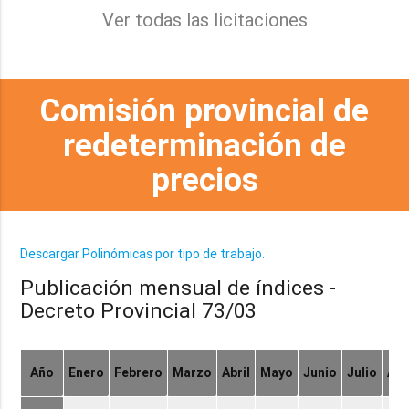
Ver todas las licitaciones
Comisión provincial de
redeterminación de
precios
Descargar Polinómicas por tipo de trabajo.
Publicación mensual de índices -
Decreto Provincial 73/03
Año
Enero
Febrero
Marzo
Abril
Mayo
Junio
Julio
Ag