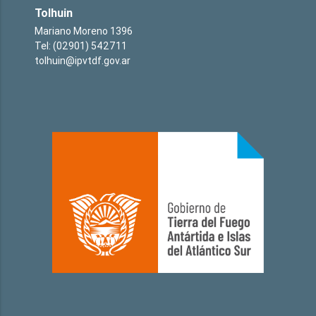
Tolhuin
Mariano Moreno 1396
Tel: (02901) 542711
tolhuin@ipvtdf.gov.ar