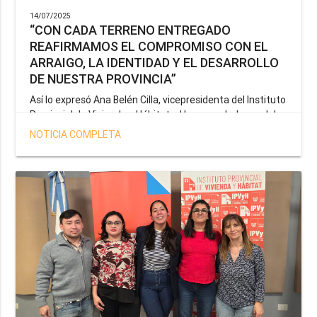
14/07/2025
“CON CADA TERRENO ENTREGADO
REAFIRMAMOS EL COMPROMISO CON EL
ARRAIGO, LA IDENTIDAD Y EL DESARROLLO
DE NUESTRA PROVINCIA”
Así lo expresó Ana Belén Cilla, vicepresidenta del Instituto
Provincial de Vivienda y Hábitat, al hacer un balance del
trabajo del organismo en el marco de la operatoria
NOTICIA COMPLETA
especial de adjudicación de lotes a personal docente, de
salud y seguridad impulsada por el gobernador Gustavo
Melella.