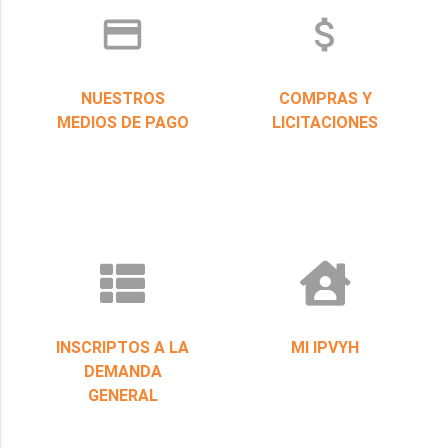
credit_card
attach_money
NUESTROS
COMPRAS Y
MEDIOS DE PAGO
LICITACIONES
INSCRIPTOS A LA
MI IPVYH
DEMANDA
GENERAL