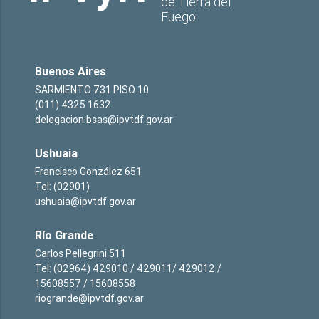
de Tierra del
Fuego
Buenos Aires
SARMIENTO 731 PISO 10
(011) 4325 1632
delegacion.bsas@ipvtdf.gov.ar
Ushuaia
Francisco González 651
Tel: (02901)
ushuaia@ipvtdf.gov.ar
Río Grande
Carlos Pellegrini 511
Tel: (02964) 429010 / 429011/ 429012 /
15608557 / 15608558
riogrande@ipvtdf.gov.ar