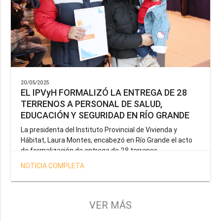
20/05/2025
EL IPVyH FORMALIZÓ LA ENTREGA DE 28
TERRENOS A PERSONAL DE SALUD,
EDUCACIÓN Y SEGURIDAD EN RÍO GRANDE
La presidenta del Instituto Provincial de Vivienda y
Hábitat, Laura Montes, encabezó en Río Grande el acto
de formalización de entrega de 28 terrenos
correspondientes a la operatoria especial anunciada por
NOTICIA COMPLETA
el Gobernador Gustavo Melella, la cual tiene como
objetivo brindar una solución habitacional a docentes,
profesionales de la salud y efectivos de la Policía de la
Provincia y del Servicio Penitenciario.
VER MÁS