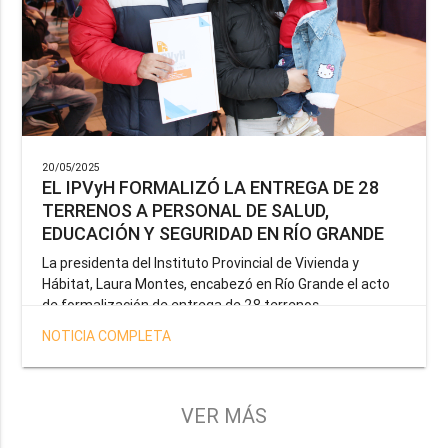
20/05/2025
EL IPVyH FORMALIZÓ LA ENTREGA DE 28
TERRENOS A PERSONAL DE SALUD,
EDUCACIÓN Y SEGURIDAD EN RÍO GRANDE
La presidenta del Instituto Provincial de Vivienda y
Hábitat, Laura Montes, encabezó en Río Grande el acto
de formalización de entrega de 28 terrenos
correspondientes a la operatoria especial anunciada por
NOTICIA COMPLETA
el Gobernador Gustavo Melella, la cual tiene como
objetivo brindar una solución habitacional a docentes,
profesionales de la salud y efectivos de la Policía de la
Provincia y del Servicio Penitenciario.
VER MÁS