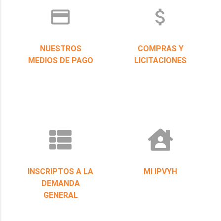
credit_card
attach_money
NUESTROS
COMPRAS Y
MEDIOS DE PAGO
LICITACIONES
INSCRIPTOS A LA
MI IPVYH
DEMANDA
GENERAL