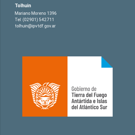
Tolhuin
Mariano Moreno 1396
Tel: (02901) 542711
tolhuin@ipvtdf.gov.ar