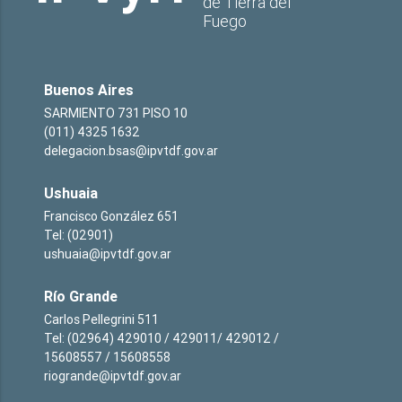
de Tierra del
Fuego
Buenos Aires
SARMIENTO 731 PISO 10
(011) 4325 1632
delegacion.bsas@ipvtdf.gov.ar
Ushuaia
Francisco González 651
Tel: (02901)
ushuaia@ipvtdf.gov.ar
Río Grande
Carlos Pellegrini 511
Tel: (02964) 429010 / 429011/ 429012 /
15608557 / 15608558
riogrande@ipvtdf.gov.ar