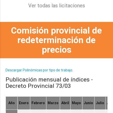
Ver todas las licitaciones
Comisión provincial de
redeterminación de
precios
Descargar Polinómicas por tipo de trabajo.
Publicación mensual de índices -
Decreto Provincial 73/03
Año
Enero
Febrero
Marzo
Abril
Mayo
Junio
Julio
Ag