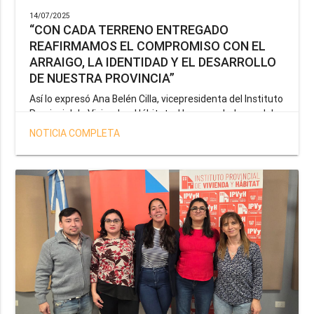
14/07/2025
“CON CADA TERRENO ENTREGADO
REAFIRMAMOS EL COMPROMISO CON EL
ARRAIGO, LA IDENTIDAD Y EL DESARROLLO
DE NUESTRA PROVINCIA”
Así lo expresó Ana Belén Cilla, vicepresidenta del Instituto
Provincial de Vivienda y Hábitat, al hacer un balance del
trabajo del organismo en el marco de la operatoria
NOTICIA COMPLETA
especial de adjudicación de lotes a personal docente, de
salud y seguridad impulsada por el gobernador Gustavo
Melella.