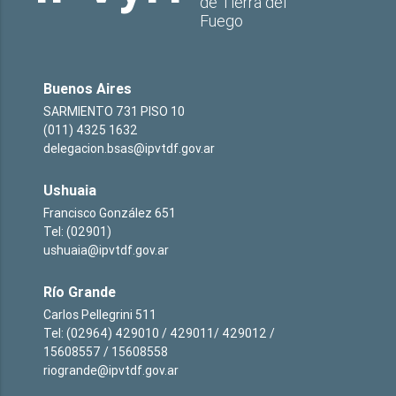
de Tierra del
Fuego
Buenos Aires
SARMIENTO 731 PISO 10
(011) 4325 1632
delegacion.bsas@ipvtdf.gov.ar
Ushuaia
Francisco González 651
Tel: (02901)
ushuaia@ipvtdf.gov.ar
Río Grande
Carlos Pellegrini 511
Tel: (02964) 429010 / 429011/ 429012 /
15608557 / 15608558
riogrande@ipvtdf.gov.ar