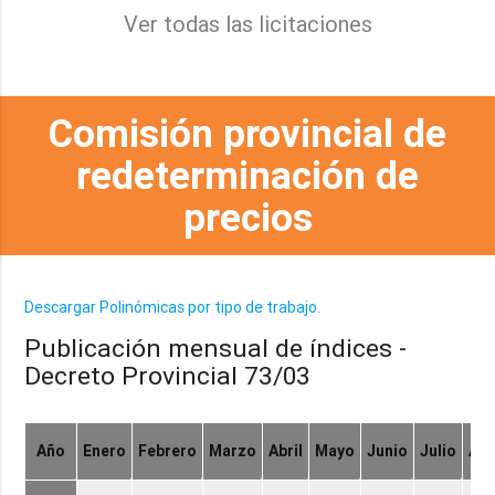
Ver todas las licitaciones
Comisión provincial de
redeterminación de
precios
Descargar Polinómicas por tipo de trabajo.
Publicación mensual de índices -
Decreto Provincial 73/03
Año
Enero
Febrero
Marzo
Abril
Mayo
Junio
Julio
Ag