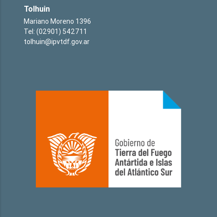
Tolhuin
Mariano Moreno 1396
Tel: (02901) 542711
tolhuin@ipvtdf.gov.ar