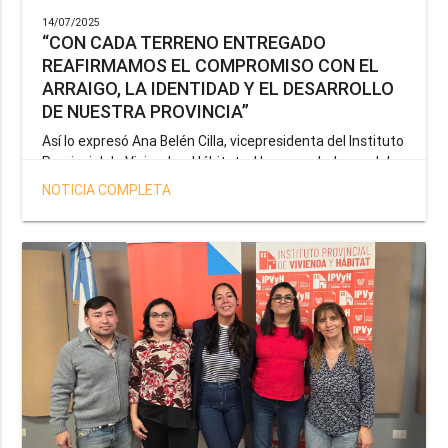
14/07/2025
“CON CADA TERRENO ENTREGADO
REAFIRMAMOS EL COMPROMISO CON EL
ARRAIGO, LA IDENTIDAD Y EL DESARROLLO
DE NUESTRA PROVINCIA”
Así lo expresó Ana Belén Cilla, vicepresidenta del Instituto
Provincial de Vivienda y Hábitat, al hacer un balance del
trabajo del organismo en el marco de la operatoria
NOTICIA COMPLETA
especial de adjudicación de lotes a personal docente, de
salud y seguridad impulsada por el gobernador Gustavo
Melella.