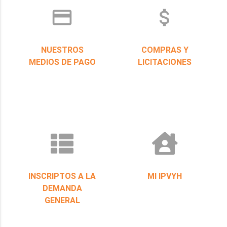
credit_card
attach_money
NUESTROS
COMPRAS Y
MEDIOS DE PAGO
LICITACIONES
INSCRIPTOS A LA
MI IPVYH
DEMANDA
GENERAL