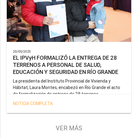
20/05/2025
EL IPVyH FORMALIZÓ LA ENTREGA DE 28
TERRENOS A PERSONAL DE SALUD,
EDUCACIÓN Y SEGURIDAD EN RÍO GRANDE
La presidenta del Instituto Provincial de Vivienda y
Hábitat, Laura Montes, encabezó en Río Grande el acto
de formalización de entrega de 28 terrenos
correspondientes a la operatoria especial anunciada por
NOTICIA COMPLETA
el Gobernador Gustavo Melella, la cual tiene como
objetivo brindar una solución habitacional a docentes,
profesionales de la salud y efectivos de la Policía de la
Provincia y del Servicio Penitenciario.
VER MÁS