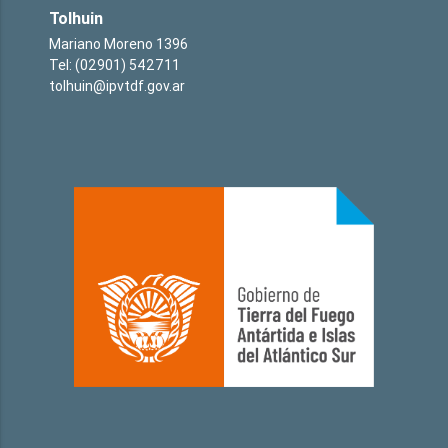
Tolhuin
Mariano Moreno 1396
Tel: (02901) 542711
tolhuin@ipvtdf.gov.ar