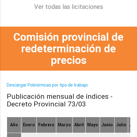
Ver todas las licitaciones
Comisión provincial de
redeterminación de
precios
Descargar Polinómicas por tipo de trabajo.
Publicación mensual de índices -
Decreto Provincial 73/03
Año
Enero
Febrero
Marzo
Abril
Mayo
Junio
Julio
Ag