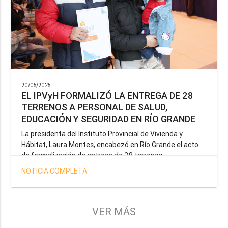
20/05/2025
EL IPVyH FORMALIZÓ LA ENTREGA DE 28
TERRENOS A PERSONAL DE SALUD,
EDUCACIÓN Y SEGURIDAD EN RÍO GRANDE
La presidenta del Instituto Provincial de Vivienda y
Hábitat, Laura Montes, encabezó en Río Grande el acto
de formalización de entrega de 28 terrenos
correspondientes a la operatoria especial anunciada por
NOTICIA COMPLETA
el Gobernador Gustavo Melella, la cual tiene como
objetivo brindar una solución habitacional a docentes,
profesionales de la salud y efectivos de la Policía de la
Provincia y del Servicio Penitenciario.
VER MÁS