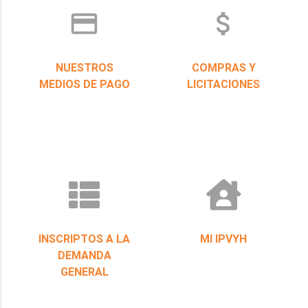
credit_card
attach_money
NUESTROS
COMPRAS Y
MEDIOS DE PAGO
LICITACIONES
INSCRIPTOS A LA
MI IPVYH
DEMANDA
GENERAL