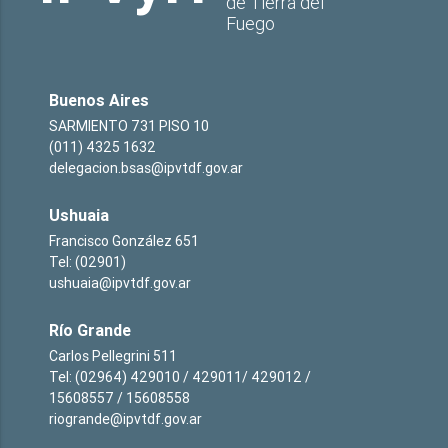
de Tierra del
Fuego
Buenos Aires
SARMIENTO 731 PISO 10
(011) 4325 1632
delegacion.bsas@ipvtdf.gov.ar
Ushuaia
Francisco González 651
Tel: (02901)
ushuaia@ipvtdf.gov.ar
Río Grande
Carlos Pellegrini 511
Tel: (02964) 429010 / 429011/ 429012 /
15608557 / 15608558
riogrande@ipvtdf.gov.ar