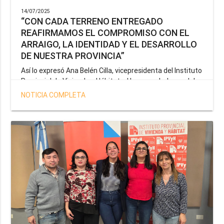
14/07/2025
“CON CADA TERRENO ENTREGADO
REAFIRMAMOS EL COMPROMISO CON EL
ARRAIGO, LA IDENTIDAD Y EL DESARROLLO
DE NUESTRA PROVINCIA”
Así lo expresó Ana Belén Cilla, vicepresidenta del Instituto
Provincial de Vivienda y Hábitat, al hacer un balance del
trabajo del organismo en el marco de la operatoria
NOTICIA COMPLETA
especial de adjudicación de lotes a personal docente, de
salud y seguridad impulsada por el gobernador Gustavo
Melella.