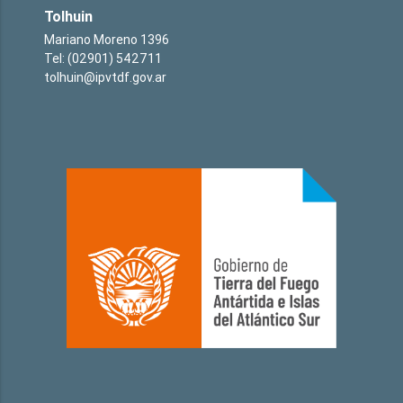
Tolhuin
Mariano Moreno 1396
Tel: (02901) 542711
tolhuin@ipvtdf.gov.ar