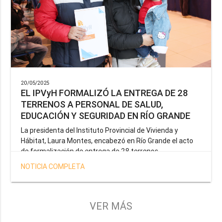
20/05/2025
EL IPVyH FORMALIZÓ LA ENTREGA DE 28
TERRENOS A PERSONAL DE SALUD,
EDUCACIÓN Y SEGURIDAD EN RÍO GRANDE
La presidenta del Instituto Provincial de Vivienda y
Hábitat, Laura Montes, encabezó en Río Grande el acto
de formalización de entrega de 28 terrenos
correspondientes a la operatoria especial anunciada por
NOTICIA COMPLETA
el Gobernador Gustavo Melella, la cual tiene como
objetivo brindar una solución habitacional a docentes,
profesionales de la salud y efectivos de la Policía de la
Provincia y del Servicio Penitenciario.
VER MÁS