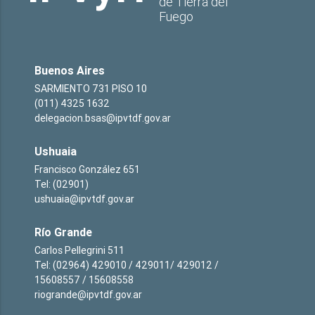
de Tierra del
Fuego
Buenos Aires
SARMIENTO 731 PISO 10
(011) 4325 1632
delegacion.bsas@ipvtdf.gov.ar
Ushuaia
Francisco González 651
Tel: (02901)
ushuaia@ipvtdf.gov.ar
Río Grande
Carlos Pellegrini 511
Tel: (02964) 429010 / 429011/ 429012 /
15608557 / 15608558
riogrande@ipvtdf.gov.ar