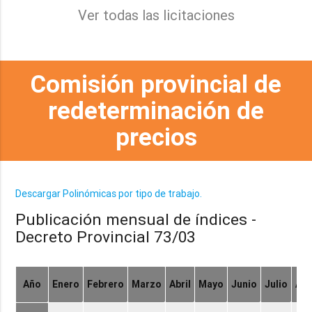
Ver todas las licitaciones
Comisión provincial de
redeterminación de
precios
Descargar Polinómicas por tipo de trabajo.
Publicación mensual de índices -
Decreto Provincial 73/03
Año
Enero
Febrero
Marzo
Abril
Mayo
Junio
Julio
Ag