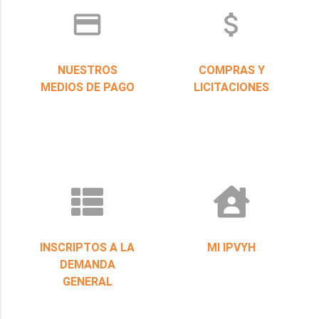
credit_card
attach_money
NUESTROS
COMPRAS Y
MEDIOS DE PAGO
LICITACIONES
INSCRIPTOS A LA
MI IPVYH
DEMANDA
GENERAL