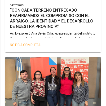
14/07/2025
“CON CADA TERRENO ENTREGADO
REAFIRMAMOS EL COMPROMISO CON EL
ARRAIGO, LA IDENTIDAD Y EL DESARROLLO
DE NUESTRA PROVINCIA”
Así lo expresó Ana Belén Cilla, vicepresidenta del Instituto
Provincial de Vivienda y Hábitat, al hacer un balance del
trabajo del organismo en el marco de la operatoria
NOTICIA COMPLETA
especial de adjudicación de lotes a personal docente, de
salud y seguridad impulsada por el gobernador Gustavo
Melella.