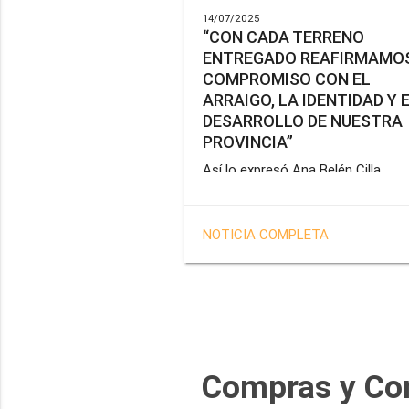
14/07/2025
“CON CADA TERRENO
ENTREGADO REAFIRMAMOS
COMPROMISO CON EL
ARRAIGO, LA IDENTIDAD Y 
DESARROLLO DE NUESTRA
PROVINCIA”
Así lo expresó Ana Belén Cilla,
vicepresidenta del Instituto Provin
de Vivienda y Hábitat, al hacer un
balance del trabajo del organismo 
NOTICIA COMPLETA
marco de la operatoria especial d
adjudicación de lotes a personal
docente, de salud y seguridad
impulsada por el gobernador Gus
Melella.
Compras y Co