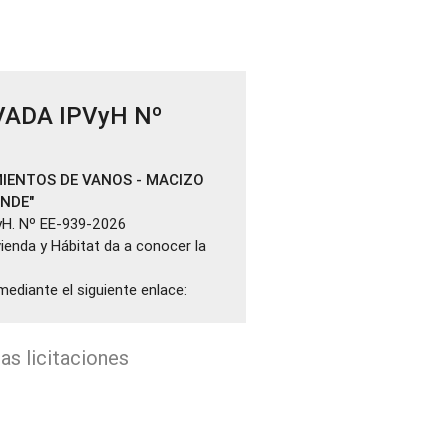
VADA IPVyH Nº
IENTOS DE VANOS - MACIZO
ANDE"
yH. Nº EE-939-2026
ivienda y Hábitat da a conocer la
mediante el siguiente enlace:
as licitaciones