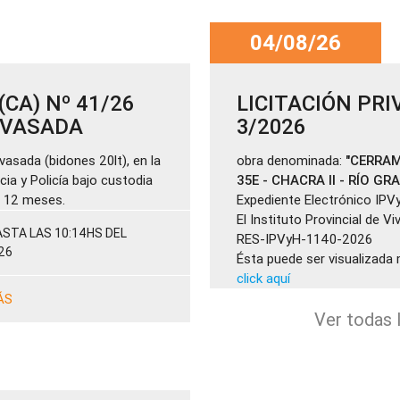
04/08/26
CA) Nº 41/26
LICITACIÓN PRI
ENVASADA
3/2026
vasada (bidones 20lt), en la
obra denominada:
"CERRAM
cia y Policía bajo custodia
35E - CHACRA II - RÍO GR
de 12 meses.
Expediente Electrónico IPV
El Instituto Provincial de V
STA LAS 10:14HS DEL
RES-IPVyH-1140-2026
26
Ésta puede ser visualizada 
click aquí
ÁS
Ver todas l