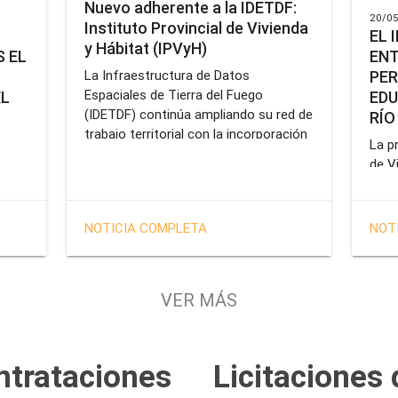
Nuevo adherente a la IDETDF:
20/05
Instituto Provincial de Vivienda
EL 
y Hábitat (IPVyH)
ENT
 EL
PER
La Infraestructura de Datos
Espaciales de Tierra del Fuego
EDU
EL
(IDETDF) continúa ampliando su red de
RÍO
trabajo territorial con la incorporación
La pr
de un nuevo organismo adherente: el
de V
Instituto Provincial de Vivienda y
enca
cial
Hábitat (IPVyH).
form
terr
en el
NOTICIA COMPLETA
NOT
oper
e
Gobe
tien
VER MÁS
solu
tavo
prof
de la
Servi
ntrataciones
Licitaciones