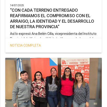
14/07/2025
“CON CADA TERRENO ENTREGADO
REAFIRMAMOS EL COMPROMISO CON EL
ARRAIGO, LA IDENTIDAD Y EL DESARROLLO
DE NUESTRA PROVINCIA”
Así lo expresó Ana Belén Cilla, vicepresidenta del Instituto
Provincial de Vivienda y Hábitat, al hacer un balance del
trabajo del organismo en el marco de la operatoria
NOTICIA COMPLETA
especial de adjudicación de lotes a personal docente, de
salud y seguridad impulsada por el gobernador Gustavo
Melella.