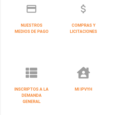
credit_card
attach_money
NUESTROS
COMPRAS Y
MEDIOS DE PAGO
LICITACIONES
INSCRIPTOS A LA
MI IPVYH
DEMANDA
GENERAL