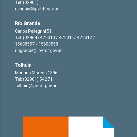
Tel: (02901)
ushuaia@ipvtdf.gov.ar
Río Grande
Carlos Pellegrini 511
Tel: (02964) 429010 / 429011/ 429012 /
15608557 / 15608558
riogrande@ipvtdf.gov.ar
Tolhuin
Mariano Moreno 1396
Tel: (02901) 542711
tolhuin@ipvtdf.gov.ar