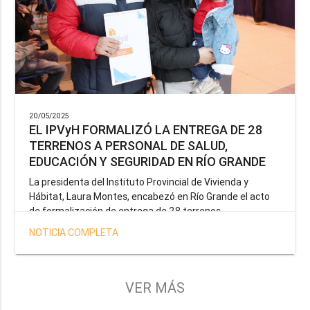
20/05/2025
EL IPVyH FORMALIZÓ LA ENTREGA DE 28
TERRENOS A PERSONAL DE SALUD,
EDUCACIÓN Y SEGURIDAD EN RÍO GRANDE
La presidenta del Instituto Provincial de Vivienda y
Hábitat, Laura Montes, encabezó en Río Grande el acto
de formalización de entrega de 28 terrenos
correspondientes a la operatoria especial anunciada por
NOTICIA COMPLETA
el Gobernador Gustavo Melella, la cual tiene como
objetivo brindar una solución habitacional a docentes,
profesionales de la salud y efectivos de la Policía de la
Provincia y del Servicio Penitenciario.
VER MÁS