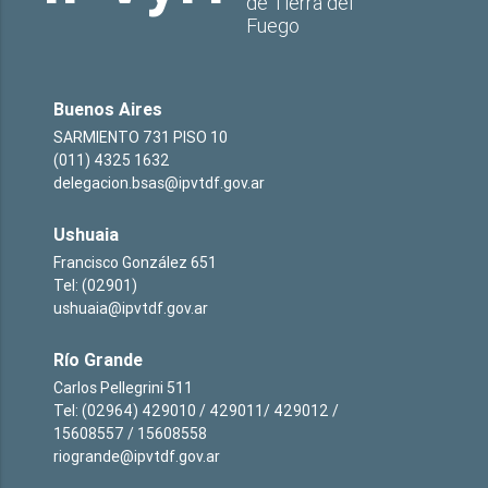
de Tierra del
Fuego
Buenos Aires
SARMIENTO 731 PISO 10
(011) 4325 1632
delegacion.bsas@ipvtdf.gov.ar
Ushuaia
Francisco González 651
Tel: (02901)
ushuaia@ipvtdf.gov.ar
Río Grande
Carlos Pellegrini 511
Tel: (02964) 429010 / 429011/ 429012 /
15608557 / 15608558
riogrande@ipvtdf.gov.ar