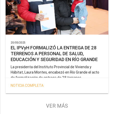
20/05/2025
EL IPVyH FORMALIZÓ LA ENTREGA DE 28
TERRENOS A PERSONAL DE SALUD,
EDUCACIÓN Y SEGURIDAD EN RÍO GRANDE
La presidenta del Instituto Provincial de Vivienda y
Hábitat, Laura Montes, encabezó en Río Grande el acto
de formalización de entrega de 28 terrenos
correspondientes a la operatoria especial anunciada por
NOTICIA COMPLETA
el Gobernador Gustavo Melella, la cual tiene como
objetivo brindar una solución habitacional a docentes,
profesionales de la salud y efectivos de la Policía de la
Provincia y del Servicio Penitenciario.
VER MÁS