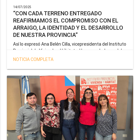
14/07/2025
“CON CADA TERRENO ENTREGADO
REAFIRMAMOS EL COMPROMISO CON EL
ARRAIGO, LA IDENTIDAD Y EL DESARROLLO
DE NUESTRA PROVINCIA”
Así lo expresó Ana Belén Cilla, vicepresidenta del Instituto
Provincial de Vivienda y Hábitat, al hacer un balance del
trabajo del organismo en el marco de la operatoria
NOTICIA COMPLETA
especial de adjudicación de lotes a personal docente, de
salud y seguridad impulsada por el gobernador Gustavo
Melella.