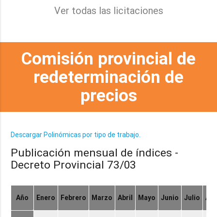
Ver todas las licitaciones
Comisión provincial de
redeterminación de
precios
Descargar Polinómicas por tipo de trabajo.
Publicación mensual de índices -
Decreto Provincial 73/03
Año
Enero
Febrero
Marzo
Abril
Mayo
Junio
Julio
Ag