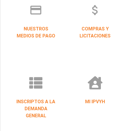
credit_card
attach_money
NUESTROS
COMPRAS Y
MEDIOS DE PAGO
LICITACIONES
INSCRIPTOS A LA
MI IPVYH
DEMANDA
GENERAL