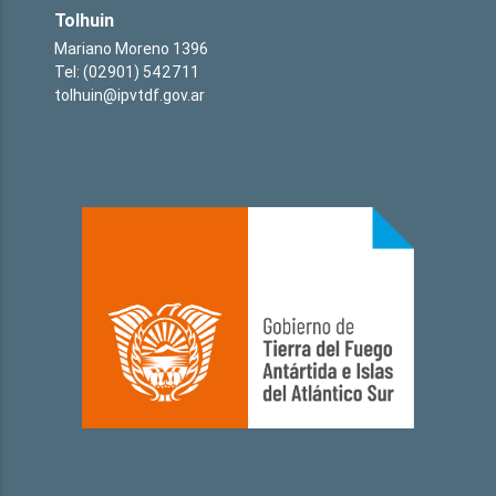
Tolhuin
Mariano Moreno 1396
Tel: (02901) 542711
tolhuin@ipvtdf.gov.ar