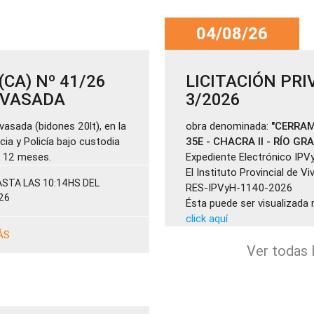
04/08/26
CA) Nº 41/26
LICITACIÓN PRI
ENVASADA
3/2026
vasada (bidones 20lt), en la
obra denominada:
"CERRAM
cia y Policía bajo custodia
35E - CHACRA II - RÍO GR
de 12 meses.
Expediente Electrónico IPV
El Instituto Provincial de V
STA LAS 10:14HS DEL
RES-IPVyH-1140-2026
26
Ésta puede ser visualizada 
click aquí
ÁS
Ver todas l