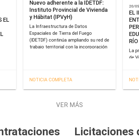
Nuevo adherente a la IDETDF:
20/05
Instituto Provincial de Vivienda
EL 
y Hábitat (IPVyH)
ENT
 EL
PER
La Infraestructura de Datos
Espaciales de Tierra del Fuego
EDU
EL
(IDETDF) continúa ampliando su red de
RÍO
trabajo territorial con la incorporación
La pr
de un nuevo organismo adherente: el
de V
Instituto Provincial de Vivienda y
enca
cial
Hábitat (IPVyH).
form
terr
en el
NOTICIA COMPLETA
NOT
oper
e
Gobe
tien
VER MÁS
solu
tavo
prof
de la
Servi
ntrataciones
Licitaciones