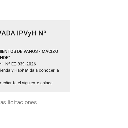
VADA IPVyH Nº
IENTOS DE VANOS - MACIZO
ANDE"
yH. Nº EE-939-2026
ivienda y Hábitat da a conocer la
mediante el siguiente enlace:
as licitaciones