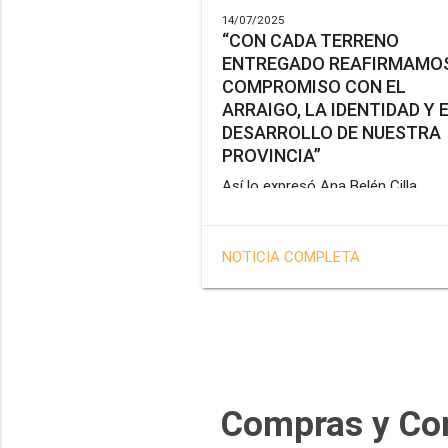
14/07/2025
“CON CADA TERRENO
ENTREGADO REAFIRMAMOS
COMPROMISO CON EL
ARRAIGO, LA IDENTIDAD Y 
DESARROLLO DE NUESTRA
PROVINCIA”
Así lo expresó Ana Belén Cilla,
vicepresidenta del Instituto Provin
de Vivienda y Hábitat, al hacer un
balance del trabajo del organismo 
NOTICIA COMPLETA
marco de la operatoria especial d
adjudicación de lotes a personal
docente, de salud y seguridad
impulsada por el gobernador Gus
Melella.
Compras y Co