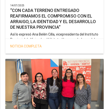
14/07/2025
“CON CADA TERRENO ENTREGADO
REAFIRMAMOS EL COMPROMISO CON EL
ARRAIGO, LA IDENTIDAD Y EL DESARROLLO
DE NUESTRA PROVINCIA”
Así lo expresó Ana Belén Cilla, vicepresidenta del Instituto
Provincial de Vivienda y Hábitat, al hacer un balance del
trabajo del organismo en el marco de la operatoria
NOTICIA COMPLETA
especial de adjudicación de lotes a personal docente, de
salud y seguridad impulsada por el gobernador Gustavo
Melella.