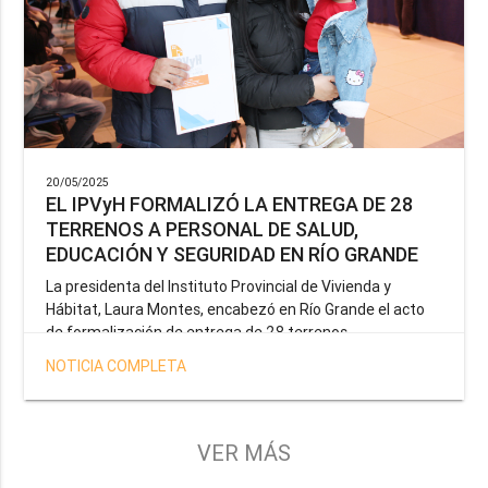
20/05/2025
EL IPVyH FORMALIZÓ LA ENTREGA DE 28
TERRENOS A PERSONAL DE SALUD,
EDUCACIÓN Y SEGURIDAD EN RÍO GRANDE
La presidenta del Instituto Provincial de Vivienda y
Hábitat, Laura Montes, encabezó en Río Grande el acto
de formalización de entrega de 28 terrenos
correspondientes a la operatoria especial anunciada por
NOTICIA COMPLETA
el Gobernador Gustavo Melella, la cual tiene como
objetivo brindar una solución habitacional a docentes,
profesionales de la salud y efectivos de la Policía de la
Provincia y del Servicio Penitenciario.
VER MÁS