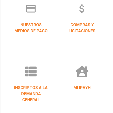
credit_card
attach_money
NUESTROS
COMPRAS Y
MEDIOS DE PAGO
LICITACIONES
INSCRIPTOS A LA
MI IPVYH
DEMANDA
GENERAL