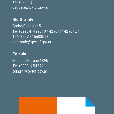
Tel: (02901)
ushuaia@ipvtdf.gov.ar
Río Grande
Carlos Pellegrini 511
Tel: (02964) 429010 / 429011/ 429012 /
15608557 / 15608558
riogrande@ipvtdf.gov.ar
Tolhuin
Mariano Moreno 1396
Tel: (02901) 542711
tolhuin@ipvtdf.gov.ar