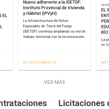
Nuevo adherente a la IDETDF:
20/05
Instituto Provincial de Vivienda
EL 
y Hábitat (IPVyH)
ENT
 EL
PER
La Infraestructura de Datos
Espaciales de Tierra del Fuego
EDU
EL
(IDETDF) continúa ampliando su red de
RÍO
trabajo territorial con la incorporación
La pr
de un nuevo organismo adherente: el
de V
Instituto Provincial de Vivienda y
enca
cial
Hábitat (IPVyH).
form
terr
en el
NOTICIA COMPLETA
NOT
oper
e
Gobe
tien
VER MÁS
solu
tavo
prof
de la
Servi
ntrataciones
Licitaciones