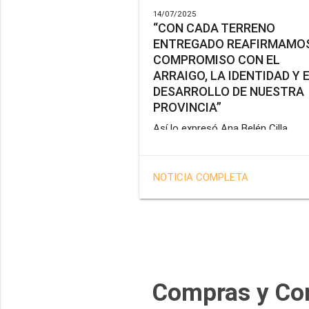
14/07/2025
“CON CADA TERRENO
ENTREGADO REAFIRMAMOS
COMPROMISO CON EL
ARRAIGO, LA IDENTIDAD Y 
DESARROLLO DE NUESTRA
PROVINCIA”
Así lo expresó Ana Belén Cilla,
vicepresidenta del Instituto Provin
de Vivienda y Hábitat, al hacer un
balance del trabajo del organismo 
NOTICIA COMPLETA
marco de la operatoria especial d
adjudicación de lotes a personal
docente, de salud y seguridad
impulsada por el gobernador Gus
Melella.
Compras y Co