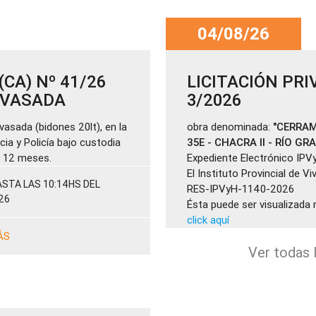
04/08/26
CA) Nº 41/26
LICITACIÓN PRI
ENVASADA
3/2026
vasada (bidones 20lt), en la
obra denominada:
"CERRAM
cia y Policía bajo custodia
35E - CHACRA II - RÍO GR
de 12 meses.
Expediente Electrónico IPV
El Instituto Provincial de V
STA LAS 10:14HS DEL
RES-IPVyH-1140-2026
26
Ésta puede ser visualizada 
click aquí
ÁS
Ver todas l