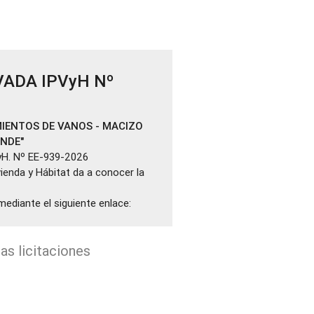
VADA IPVyH Nº
IENTOS DE VANOS - MACIZO
ANDE"
yH. Nº EE-939-2026
ivienda y Hábitat da a conocer la
mediante el siguiente enlace:
as licitaciones