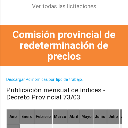
Ver todas las licitaciones
Comisión provincial de
redeterminación de
precios
Descargar Polinómicas por tipo de trabajo.
Publicación mensual de índices -
Decreto Provincial 73/03
Año
Enero
Febrero
Marzo
Abril
Mayo
Junio
Julio
Ag