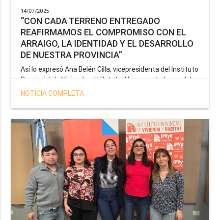
14/07/2025
“CON CADA TERRENO ENTREGADO
REAFIRMAMOS EL COMPROMISO CON EL
ARRAIGO, LA IDENTIDAD Y EL DESARROLLO
DE NUESTRA PROVINCIA”
Así lo expresó Ana Belén Cilla, vicepresidenta del Instituto
Provincial de Vivienda y Hábitat, al hacer un balance del
trabajo del organismo en el marco de la operatoria
NOTICIA COMPLETA
especial de adjudicación de lotes a personal docente, de
salud y seguridad impulsada por el gobernador Gustavo
Melella.