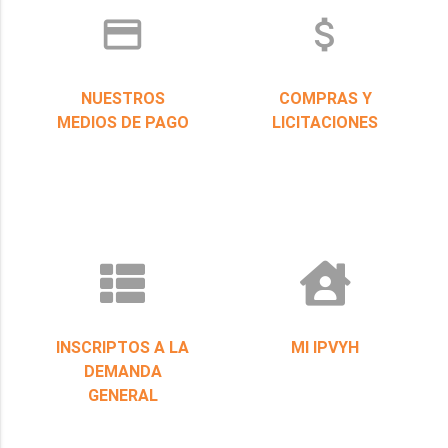
credit_card
attach_money
NUESTROS
COMPRAS Y
MEDIOS DE PAGO
LICITACIONES
INSCRIPTOS A LA
MI IPVYH
DEMANDA
GENERAL