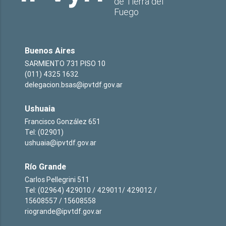
de Tierra del
Fuego
Buenos Aires
SARMIENTO 731 PISO 10
(011) 4325 1632
delegacion.bsas@ipvtdf.gov.ar
Ushuaia
Francisco González 651
Tel: (02901)
ushuaia@ipvtdf.gov.ar
Río Grande
Carlos Pellegrini 511
Tel: (02964) 429010 / 429011/ 429012 /
15608557 / 15608558
riogrande@ipvtdf.gov.ar