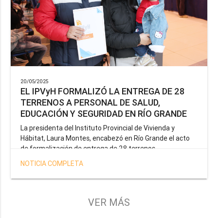
20/05/2025
EL IPVyH FORMALIZÓ LA ENTREGA DE 28
TERRENOS A PERSONAL DE SALUD,
EDUCACIÓN Y SEGURIDAD EN RÍO GRANDE
La presidenta del Instituto Provincial de Vivienda y
Hábitat, Laura Montes, encabezó en Río Grande el acto
de formalización de entrega de 28 terrenos
correspondientes a la operatoria especial anunciada por
NOTICIA COMPLETA
el Gobernador Gustavo Melella, la cual tiene como
objetivo brindar una solución habitacional a docentes,
profesionales de la salud y efectivos de la Policía de la
Provincia y del Servicio Penitenciario.
VER MÁS