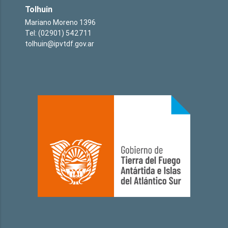
Tolhuin
Mariano Moreno 1396
Tel: (02901) 542711
tolhuin@ipvtdf.gov.ar