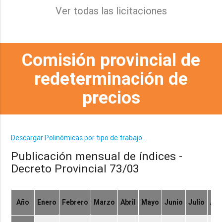
Ver todas las licitaciones
Comisión provincial de
redeterminación de
precios
Descargar Polinómicas por tipo de trabajo.
Publicación mensual de índices -
Decreto Provincial 73/03
Año
Enero
Febrero
Marzo
Abril
Mayo
Junio
Julio
Ag