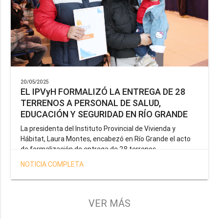
20/05/2025
EL IPVyH FORMALIZÓ LA ENTREGA DE 28
TERRENOS A PERSONAL DE SALUD,
EDUCACIÓN Y SEGURIDAD EN RÍO GRANDE
La presidenta del Instituto Provincial de Vivienda y
Hábitat, Laura Montes, encabezó en Río Grande el acto
de formalización de entrega de 28 terrenos
correspondientes a la operatoria especial anunciada por
NOTICIA COMPLETA
el Gobernador Gustavo Melella, la cual tiene como
objetivo brindar una solución habitacional a docentes,
profesionales de la salud y efectivos de la Policía de la
Provincia y del Servicio Penitenciario.
VER MÁS