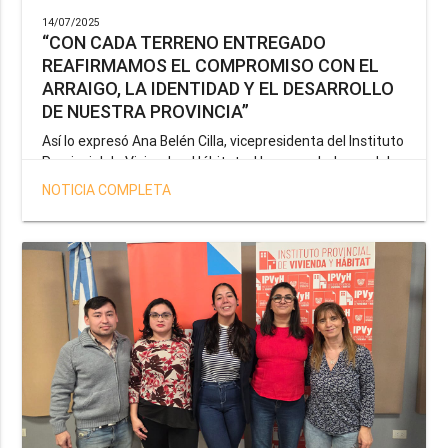
14/07/2025
“CON CADA TERRENO ENTREGADO
REAFIRMAMOS EL COMPROMISO CON EL
ARRAIGO, LA IDENTIDAD Y EL DESARROLLO
DE NUESTRA PROVINCIA”
Así lo expresó Ana Belén Cilla, vicepresidenta del Instituto
Provincial de Vivienda y Hábitat, al hacer un balance del
trabajo del organismo en el marco de la operatoria
NOTICIA COMPLETA
especial de adjudicación de lotes a personal docente, de
salud y seguridad impulsada por el gobernador Gustavo
Melella.