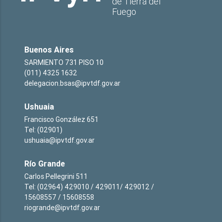
de Tierra del
Fuego
Buenos Aires
SARMIENTO 731 PISO 10
(011) 4325 1632
delegacion.bsas@ipvtdf.gov.ar
Ushuaia
Francisco González 651
Tel: (02901)
ushuaia@ipvtdf.gov.ar
Río Grande
Carlos Pellegrini 511
Tel: (02964) 429010 / 429011/ 429012 /
15608557 / 15608558
riogrande@ipvtdf.gov.ar