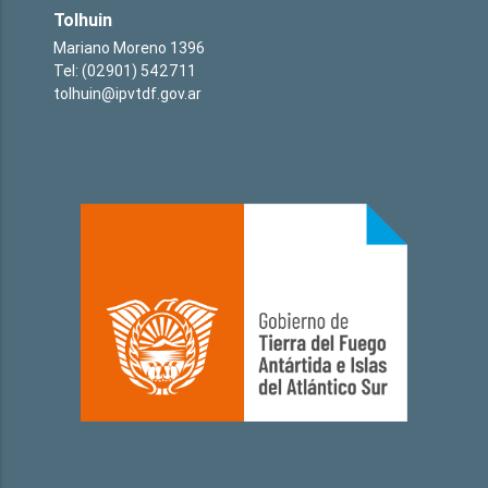
Tolhuin
Mariano Moreno 1396
Tel: (02901) 542711
tolhuin@ipvtdf.gov.ar