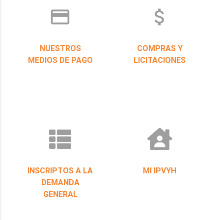
credit_card
attach_money
NUESTROS
COMPRAS Y
MEDIOS DE PAGO
LICITACIONES
INSCRIPTOS A LA
MI IPVYH
DEMANDA
GENERAL