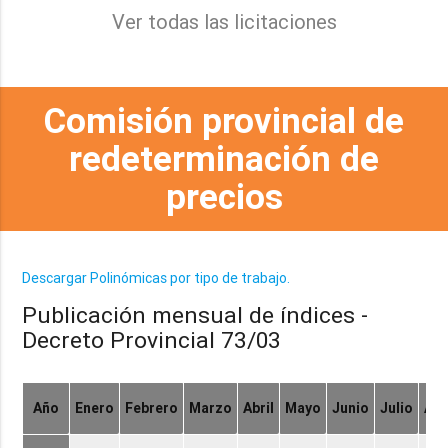
Ver todas las licitaciones
Comisión provincial de
redeterminación de
precios
Descargar Polinómicas por tipo de trabajo.
Publicación mensual de índices -
Decreto Provincial 73/03
Año
Enero
Febrero
Marzo
Abril
Mayo
Junio
Julio
Ag