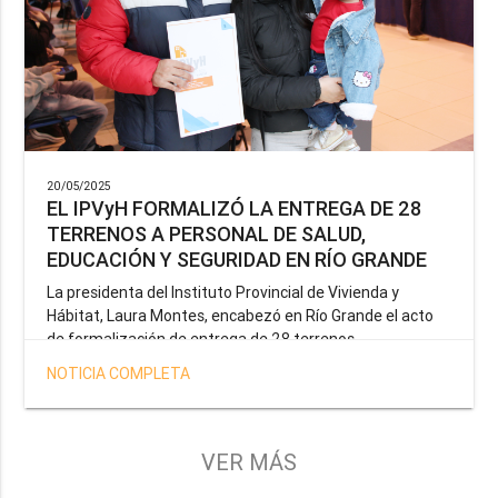
20/05/2025
EL IPVyH FORMALIZÓ LA ENTREGA DE 28
TERRENOS A PERSONAL DE SALUD,
EDUCACIÓN Y SEGURIDAD EN RÍO GRANDE
La presidenta del Instituto Provincial de Vivienda y
Hábitat, Laura Montes, encabezó en Río Grande el acto
de formalización de entrega de 28 terrenos
correspondientes a la operatoria especial anunciada por
NOTICIA COMPLETA
el Gobernador Gustavo Melella, la cual tiene como
objetivo brindar una solución habitacional a docentes,
profesionales de la salud y efectivos de la Policía de la
Provincia y del Servicio Penitenciario.
VER MÁS