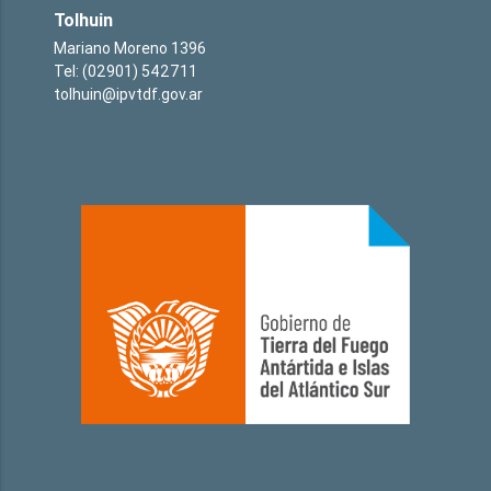
Tolhuin
Mariano Moreno 1396
Tel: (02901) 542711
tolhuin@ipvtdf.gov.ar