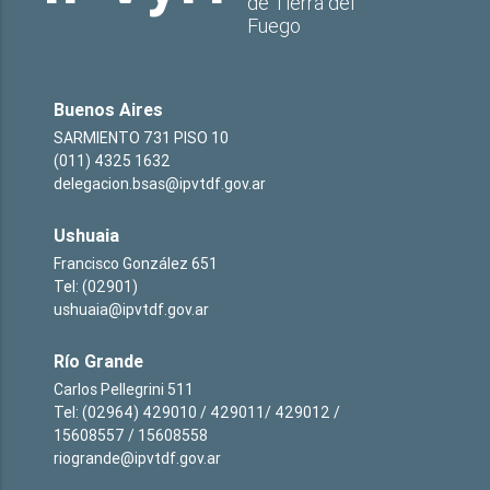
de Tierra del
Fuego
Buenos Aires
SARMIENTO 731 PISO 10
(011) 4325 1632
delegacion.bsas@ipvtdf.gov.ar
Ushuaia
Francisco González 651
Tel: (02901)
ushuaia@ipvtdf.gov.ar
Río Grande
Carlos Pellegrini 511
Tel: (02964) 429010 / 429011/ 429012 /
15608557 / 15608558
riogrande@ipvtdf.gov.ar