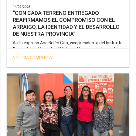
14/07/2025
“CON CADA TERRENO ENTREGADO
REAFIRMAMOS EL COMPROMISO CON EL
ARRAIGO, LA IDENTIDAD Y EL DESARROLLO
DE NUESTRA PROVINCIA”
Así lo expresó Ana Belén Cilla, vicepresidenta del Instituto
Provincial de Vivienda y Hábitat, al hacer un balance del
trabajo del organismo en el marco de la operatoria
NOTICIA COMPLETA
especial de adjudicación de lotes a personal docente, de
salud y seguridad impulsada por el gobernador Gustavo
Melella.