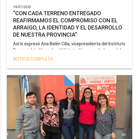
14/07/2025
“CON CADA TERRENO ENTREGADO
REAFIRMAMOS EL COMPROMISO CON EL
ARRAIGO, LA IDENTIDAD Y EL DESARROLLO
DE NUESTRA PROVINCIA”
Así lo expresó Ana Belén Cilla, vicepresidenta del Instituto
Provincial de Vivienda y Hábitat, al hacer un balance del
trabajo del organismo en el marco de la operatoria
NOTICIA COMPLETA
especial de adjudicación de lotes a personal docente, de
salud y seguridad impulsada por el gobernador Gustavo
Melella.