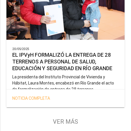
20/05/2025
EL IPVyH FORMALIZÓ LA ENTREGA DE 28
TERRENOS A PERSONAL DE SALUD,
EDUCACIÓN Y SEGURIDAD EN RÍO GRANDE
La presidenta del Instituto Provincial de Vivienda y
Hábitat, Laura Montes, encabezó en Río Grande el acto
de formalización de entrega de 28 terrenos
correspondientes a la operatoria especial anunciada por
NOTICIA COMPLETA
el Gobernador Gustavo Melella, la cual tiene como
objetivo brindar una solución habitacional a docentes,
profesionales de la salud y efectivos de la Policía de la
Provincia y del Servicio Penitenciario.
VER MÁS