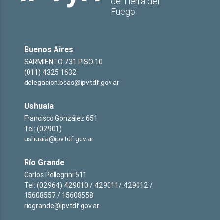
de Tierra del
Fuego
Buenos Aires
SARMIENTO 731 PISO 10
(011) 4325 1632
delegacion.bsas@ipvtdf.gov.ar
Ushuaia
Francisco González 651
Tel: (02901)
ushuaia@ipvtdf.gov.ar
Río Grande
Carlos Pellegrini 511
Tel: (02964) 429010 / 429011/ 429012 /
15608557 / 15608558
riogrande@ipvtdf.gov.ar