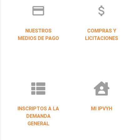
credit_card
attach_money
NUESTROS
COMPRAS Y
MEDIOS DE PAGO
LICITACIONES
INSCRIPTOS A LA
MI IPVYH
DEMANDA
GENERAL