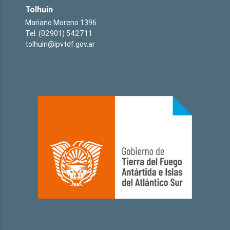
Tolhuin
Mariano Moreno 1396
Tel: (02901) 542711
tolhuin@ipvtdf.gov.ar