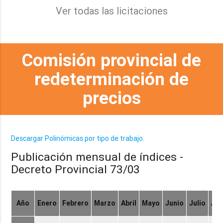
Ver todas las licitaciones
Comisión provincial de
redeterminación de
precios
Descargar Polinómicas por tipo de trabajo.
Publicación mensual de índices -
Decreto Provincial 73/03
Año
Enero
Febrero
Marzo
Abril
Mayo
Junio
Julio
Ag