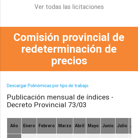
Ver todas las licitaciones
Comisión provincial de
redeterminación de
precios
Descargar Polinómicas por tipo de trabajo.
Publicación mensual de índices -
Decreto Provincial 73/03
Año
Enero
Febrero
Marzo
Abril
Mayo
Junio
Julio
Ag