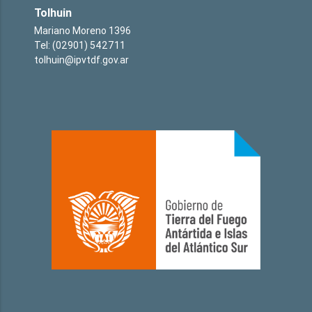
Tolhuin
Mariano Moreno 1396
Tel: (02901) 542711
tolhuin@ipvtdf.gov.ar