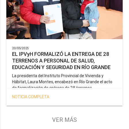
20/05/2025
EL IPVyH FORMALIZÓ LA ENTREGA DE 28
TERRENOS A PERSONAL DE SALUD,
EDUCACIÓN Y SEGURIDAD EN RÍO GRANDE
La presidenta del Instituto Provincial de Vivienda y
Hábitat, Laura Montes, encabezó en Río Grande el acto
de formalización de entrega de 28 terrenos
correspondientes a la operatoria especial anunciada por
NOTICIA COMPLETA
el Gobernador Gustavo Melella, la cual tiene como
objetivo brindar una solución habitacional a docentes,
profesionales de la salud y efectivos de la Policía de la
Provincia y del Servicio Penitenciario.
VER MÁS