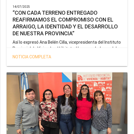
14/07/2025
“CON CADA TERRENO ENTREGADO
REAFIRMAMOS EL COMPROMISO CON EL
ARRAIGO, LA IDENTIDAD Y EL DESARROLLO
DE NUESTRA PROVINCIA”
Así lo expresó Ana Belén Cilla, vicepresidenta del Instituto
Provincial de Vivienda y Hábitat, al hacer un balance del
trabajo del organismo en el marco de la operatoria
NOTICIA COMPLETA
especial de adjudicación de lotes a personal docente, de
salud y seguridad impulsada por el gobernador Gustavo
Melella.