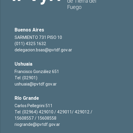
de Tierra del
Fuego
Buenos Aires
SARMIENTO 731 PISO 10
(011) 4325 1632
delegacion.bsas@ipvtdf.gov.ar
Ushuaia
Francisco González 651
Tel: (02901)
ushuaia@ipvtdf.gov.ar
Río Grande
Carlos Pellegrini 511
Tel: (02964) 429010 / 429011/ 429012 /
15608557 / 15608558
riogrande@ipvtdf.gov.ar