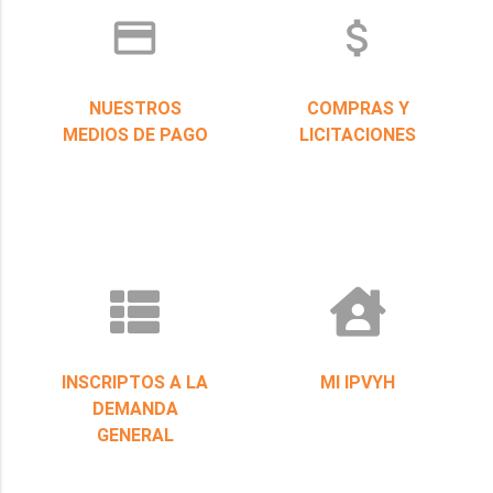
credit_card
attach_money
NUESTROS
COMPRAS Y
MEDIOS DE PAGO
LICITACIONES
INSCRIPTOS A LA
MI IPVYH
DEMANDA
GENERAL