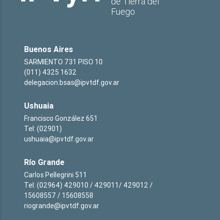
de Tierra del
Fuego
Buenos Aires
SARMIENTO 731 PISO 10
(011) 4325 1632
delegacion.bsas@ipvtdf.gov.ar
Ushuaia
Francisco González 651
Tel: (02901)
ushuaia@ipvtdf.gov.ar
Río Grande
Carlos Pellegrini 511
Tel: (02964) 429010 / 429011/ 429012 /
15608557 / 15608558
riogrande@ipvtdf.gov.ar