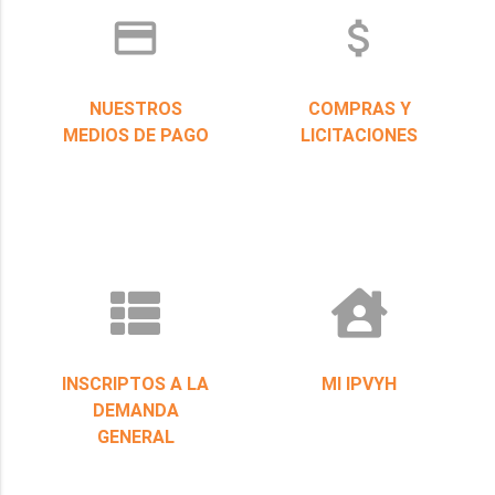
credit_card
attach_money
NUESTROS
COMPRAS Y
MEDIOS DE PAGO
LICITACIONES
INSCRIPTOS A LA
MI IPVYH
DEMANDA
GENERAL