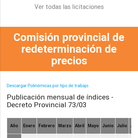
Ver todas las licitaciones
Comisión provincial de
redeterminación de
precios
Descargar Polinómicas por tipo de trabajo.
Publicación mensual de índices -
Decreto Provincial 73/03
Año
Enero
Febrero
Marzo
Abril
Mayo
Junio
Julio
Ag