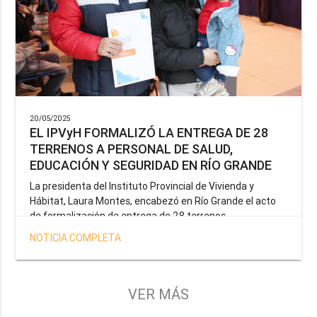
20/05/2025
EL IPVyH FORMALIZÓ LA ENTREGA DE 28
TERRENOS A PERSONAL DE SALUD,
EDUCACIÓN Y SEGURIDAD EN RÍO GRANDE
La presidenta del Instituto Provincial de Vivienda y
Hábitat, Laura Montes, encabezó en Río Grande el acto
de formalización de entrega de 28 terrenos
correspondientes a la operatoria especial anunciada por
NOTICIA COMPLETA
el Gobernador Gustavo Melella, la cual tiene como
objetivo brindar una solución habitacional a docentes,
profesionales de la salud y efectivos de la Policía de la
Provincia y del Servicio Penitenciario.
VER MÁS