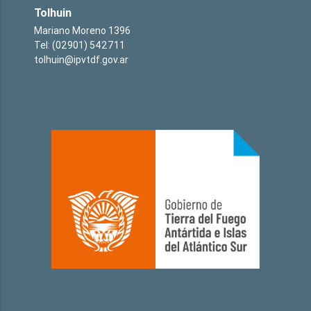
Tolhuin
Mariano Moreno 1396
Tel: (02901) 542711
tolhuin@ipvtdf.gov.ar