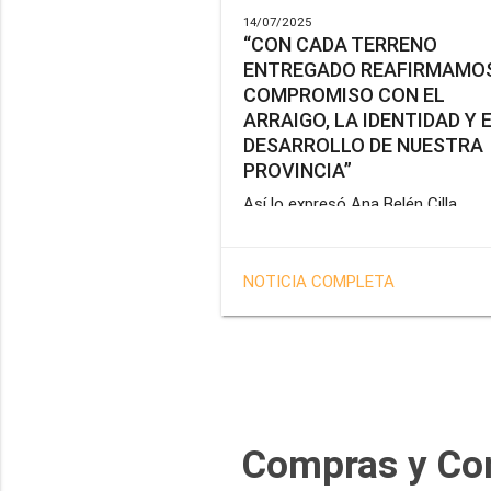
14/07/2025
“CON CADA TERRENO
ENTREGADO REAFIRMAMOS
COMPROMISO CON EL
ARRAIGO, LA IDENTIDAD Y 
DESARROLLO DE NUESTRA
PROVINCIA”
Así lo expresó Ana Belén Cilla,
vicepresidenta del Instituto Provin
de Vivienda y Hábitat, al hacer un
balance del trabajo del organismo 
NOTICIA COMPLETA
marco de la operatoria especial d
adjudicación de lotes a personal
docente, de salud y seguridad
impulsada por el gobernador Gus
Melella.
Compras y Co