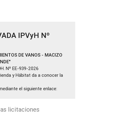
VADA IPVyH Nº
IENTOS DE VANOS - MACIZO
ANDE"
yH. Nº EE-939-2026
ivienda y Hábitat da a conocer la
mediante el siguiente enlace:
as licitaciones