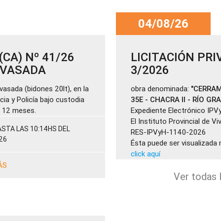
04/08/26
CA) Nº 41/26
LICITACIÓN PRI
ENVASADA
3/2026
vasada (bidones 20lt), en la
obra denominada:
"CERRAM
cia y Policía bajo custodia
35E - CHACRA II - RÍO GR
de 12 meses.
Expediente Electrónico IPV
El Instituto Provincial de V
STA LAS 10:14HS DEL
RES-IPVyH-1140-2026
26
Ésta puede ser visualizada 
click aquí
ÁS
Ver todas l