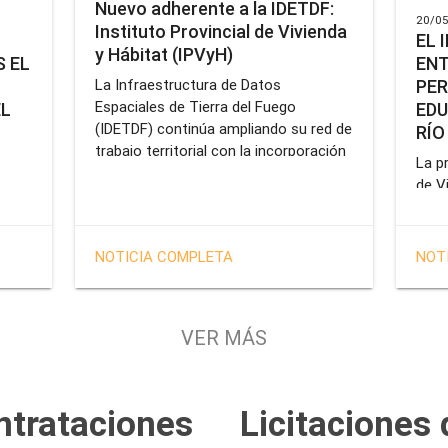
Nuevo adherente a la IDETDF:
20/05
Instituto Provincial de Vivienda
EL 
y Hábitat (IPVyH)
ENT
 EL
PER
La Infraestructura de Datos
Espaciales de Tierra del Fuego
EDU
EL
(IDETDF) continúa ampliando su red de
RÍO
trabajo territorial con la incorporación
La pr
de un nuevo organismo adherente: el
de V
Instituto Provincial de Vivienda y
enca
cial
Hábitat (IPVyH).
form
terr
en el
NOTICIA COMPLETA
NOT
oper
e
Gobe
tien
VER MÁS
solu
tavo
prof
de la
Servi
ntrataciones
Licitaciones