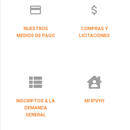
credit_card
attach_money
NUESTROS
COMPRAS Y
MEDIOS DE PAGO
LICITACIONES
INSCRIPTOS A LA
MI IPVYH
DEMANDA
GENERAL