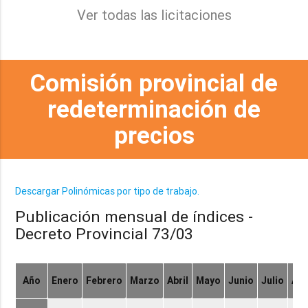
Ver todas las licitaciones
Comisión provincial de
redeterminación de
precios
Descargar Polinómicas por tipo de trabajo.
Publicación mensual de índices -
Decreto Provincial 73/03
Año
Enero
Febrero
Marzo
Abril
Mayo
Junio
Julio
Ag