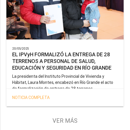
20/05/2025
EL IPVyH FORMALIZÓ LA ENTREGA DE 28
TERRENOS A PERSONAL DE SALUD,
EDUCACIÓN Y SEGURIDAD EN RÍO GRANDE
La presidenta del Instituto Provincial de Vivienda y
Hábitat, Laura Montes, encabezó en Río Grande el acto
de formalización de entrega de 28 terrenos
correspondientes a la operatoria especial anunciada por
NOTICIA COMPLETA
el Gobernador Gustavo Melella, la cual tiene como
objetivo brindar una solución habitacional a docentes,
profesionales de la salud y efectivos de la Policía de la
Provincia y del Servicio Penitenciario.
VER MÁS