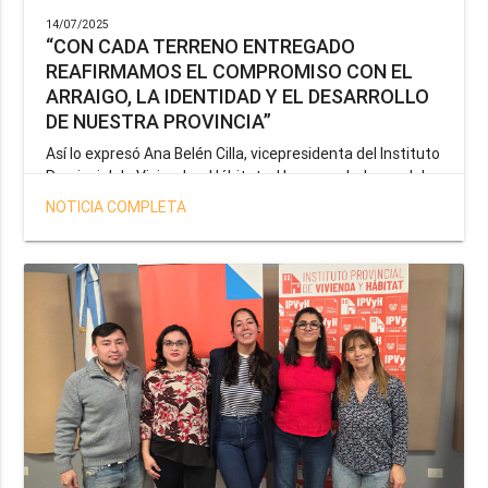
14/07/2025
“CON CADA TERRENO ENTREGADO
REAFIRMAMOS EL COMPROMISO CON EL
ARRAIGO, LA IDENTIDAD Y EL DESARROLLO
DE NUESTRA PROVINCIA”
Así lo expresó Ana Belén Cilla, vicepresidenta del Instituto
Provincial de Vivienda y Hábitat, al hacer un balance del
trabajo del organismo en el marco de la operatoria
NOTICIA COMPLETA
especial de adjudicación de lotes a personal docente, de
salud y seguridad impulsada por el gobernador Gustavo
Melella.