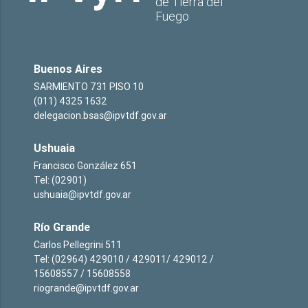
de Tierra del
Fuego
Buenos Aires
SARMIENTO 731 PISO 10
(011) 4325 1632
delegacion.bsas@ipvtdf.gov.ar
Ushuaia
Francisco González 651
Tel: (02901)
ushuaia@ipvtdf.gov.ar
Río Grande
Carlos Pellegrini 511
Tel: (02964) 429010 / 429011/ 429012 /
15608557 / 15608558
riogrande@ipvtdf.gov.ar