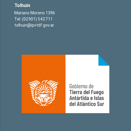
Tolhuin
Mariano Moreno 1396
Tel: (02901) 542711
tolhuin@ipvtdf.gov.ar