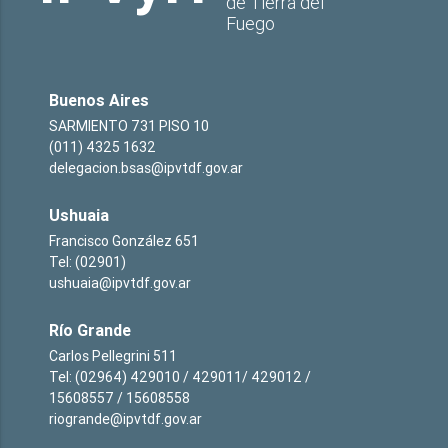
de Tierra del
Fuego
Buenos Aires
SARMIENTO 731 PISO 10
(011) 4325 1632
delegacion.bsas@ipvtdf.gov.ar
Ushuaia
Francisco González 651
Tel: (02901)
ushuaia@ipvtdf.gov.ar
Río Grande
Carlos Pellegrini 511
Tel: (02964) 429010 / 429011/ 429012 /
15608557 / 15608558
riogrande@ipvtdf.gov.ar