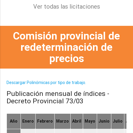
Ver todas las licitaciones
Comisión provincial de
redeterminación de
precios
Descargar Polinómicas por tipo de trabajo.
Publicación mensual de índices -
Decreto Provincial 73/03
Año
Enero
Febrero
Marzo
Abril
Mayo
Junio
Julio
Ag