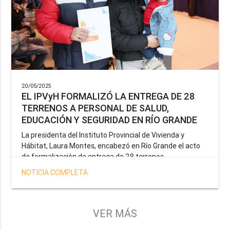
20/05/2025
EL IPVyH FORMALIZÓ LA ENTREGA DE 28
TERRENOS A PERSONAL DE SALUD,
EDUCACIÓN Y SEGURIDAD EN RÍO GRANDE
La presidenta del Instituto Provincial de Vivienda y
Hábitat, Laura Montes, encabezó en Río Grande el acto
de formalización de entrega de 28 terrenos
correspondientes a la operatoria especial anunciada por
NOTICIA COMPLETA
el Gobernador Gustavo Melella, la cual tiene como
objetivo brindar una solución habitacional a docentes,
profesionales de la salud y efectivos de la Policía de la
Provincia y del Servicio Penitenciario.
VER MÁS