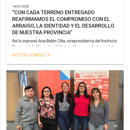
14/07/2025
“CON CADA TERRENO ENTREGADO
REAFIRMAMOS EL COMPROMISO CON EL
ARRAIGO, LA IDENTIDAD Y EL DESARROLLO
DE NUESTRA PROVINCIA”
Así lo expresó Ana Belén Cilla, vicepresidenta del Instituto
Provincial de Vivienda y Hábitat, al hacer un balance del
trabajo del organismo en el marco de la operatoria
NOTICIA COMPLETA
especial de adjudicación de lotes a personal docente, de
salud y seguridad impulsada por el gobernador Gustavo
Melella.