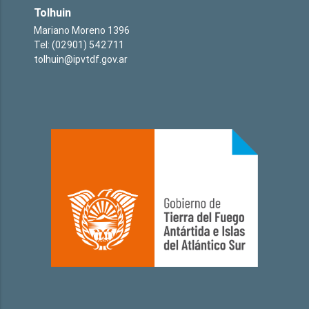
Tolhuin
Mariano Moreno 1396
Tel: (02901) 542711
tolhuin@ipvtdf.gov.ar