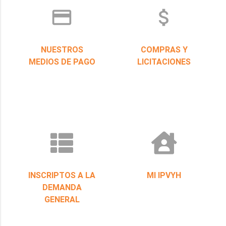
credit_card
attach_money
NUESTROS
COMPRAS Y
MEDIOS DE PAGO
LICITACIONES
INSCRIPTOS A LA
MI IPVYH
DEMANDA
GENERAL