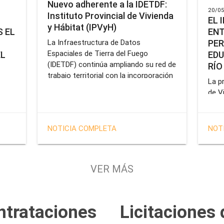
Nuevo adherente a la IDETDF:
20/05
Instituto Provincial de Vivienda
EL 
y Hábitat (IPVyH)
ENT
 EL
PER
La Infraestructura de Datos
Espaciales de Tierra del Fuego
EDU
EL
(IDETDF) continúa ampliando su red de
RÍO
trabajo territorial con la incorporación
La pr
de un nuevo organismo adherente: el
de V
Instituto Provincial de Vivienda y
enca
cial
Hábitat (IPVyH).
form
terr
en el
NOTICIA COMPLETA
NOT
oper
e
Gobe
tien
VER MÁS
solu
tavo
prof
de la
Servi
ntrataciones
Licitaciones