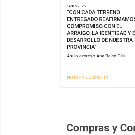
14/07/2025
“CON CADA TERRENO
ENTREGADO REAFIRMAMOS
COMPROMISO CON EL
ARRAIGO, LA IDENTIDAD Y 
DESARROLLO DE NUESTRA
PROVINCIA”
Así lo expresó Ana Belén Cilla,
vicepresidenta del Instituto Provin
de Vivienda y Hábitat, al hacer un
balance del trabajo del organismo 
NOTICIA COMPLETA
marco de la operatoria especial d
adjudicación de lotes a personal
docente, de salud y seguridad
impulsada por el gobernador Gus
Melella.
Compras y Co