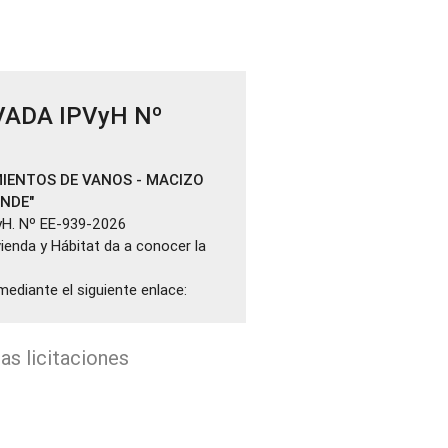
VADA IPVyH Nº
IENTOS DE VANOS - MACIZO
ANDE"
yH. Nº EE-939-2026
ivienda y Hábitat da a conocer la
mediante el siguiente enlace:
as licitaciones