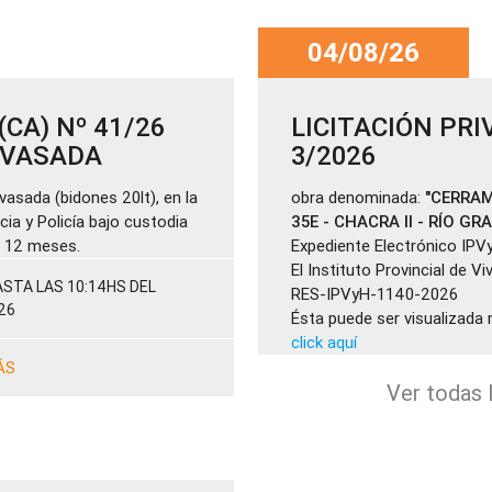
04/08/26
CA) Nº 41/26
LICITACIÓN PRI
ENVASADA
3/2026
vasada (bidones 20lt), en la
obra denominada:
"CERRAM
cia y Policía bajo custodia
35E - CHACRA II - RÍO GR
de 12 meses.
Expediente Electrónico IPV
El Instituto Provincial de V
STA LAS 10:14HS DEL
RES-IPVyH-1140-2026
26
Ésta puede ser visualizada 
click aquí
ÁS
Ver todas l