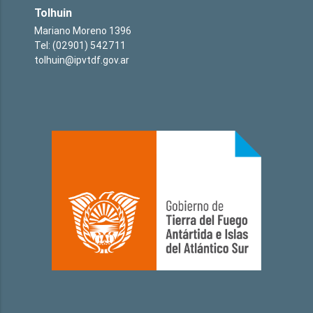
Tolhuin
Mariano Moreno 1396
Tel: (02901) 542711
tolhuin@ipvtdf.gov.ar