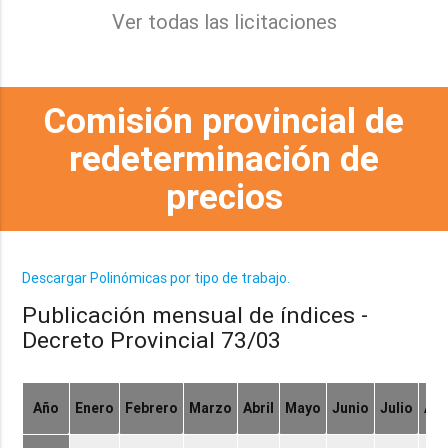
Ver todas las licitaciones
Comisión provincial de
redeterminación de
precios
Descargar Polinómicas por tipo de trabajo.
Publicación mensual de índices -
Decreto Provincial 73/03
Año
Enero
Febrero
Marzo
Abril
Mayo
Junio
Julio
Ag