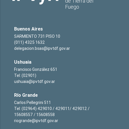
de Tierra del
Fuego
Buenos Aires
SARMIENTO 731 PISO 10
(011) 4325 1632
delegacion.bsas@ipvtdf.gov.ar
Ushuaia
Francisco González 651
Tel: (02901)
ushuaia@ipvtdf.gov.ar
Río Grande
Carlos Pellegrini 511
Tel: (02964) 429010 / 429011/ 429012 /
15608557 / 15608558
riogrande@ipvtdf.gov.ar