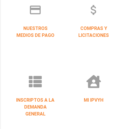
credit_card
attach_money
NUESTROS
COMPRAS Y
MEDIOS DE PAGO
LICITACIONES
INSCRIPTOS A LA
MI IPVYH
DEMANDA
GENERAL