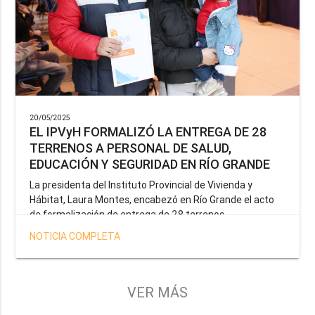
20/05/2025
EL IPVyH FORMALIZÓ LA ENTREGA DE 28
TERRENOS A PERSONAL DE SALUD,
EDUCACIÓN Y SEGURIDAD EN RÍO GRANDE
La presidenta del Instituto Provincial de Vivienda y
Hábitat, Laura Montes, encabezó en Río Grande el acto
de formalización de entrega de 28 terrenos
correspondientes a la operatoria especial anunciada por
NOTICIA COMPLETA
el Gobernador Gustavo Melella, la cual tiene como
objetivo brindar una solución habitacional a docentes,
profesionales de la salud y efectivos de la Policía de la
Provincia y del Servicio Penitenciario.
VER MÁS