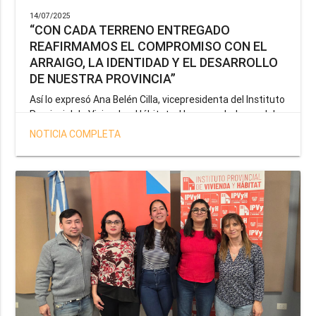
14/07/2025
“CON CADA TERRENO ENTREGADO
REAFIRMAMOS EL COMPROMISO CON EL
ARRAIGO, LA IDENTIDAD Y EL DESARROLLO
DE NUESTRA PROVINCIA”
Así lo expresó Ana Belén Cilla, vicepresidenta del Instituto
Provincial de Vivienda y Hábitat, al hacer un balance del
trabajo del organismo en el marco de la operatoria
NOTICIA COMPLETA
especial de adjudicación de lotes a personal docente, de
salud y seguridad impulsada por el gobernador Gustavo
Melella.