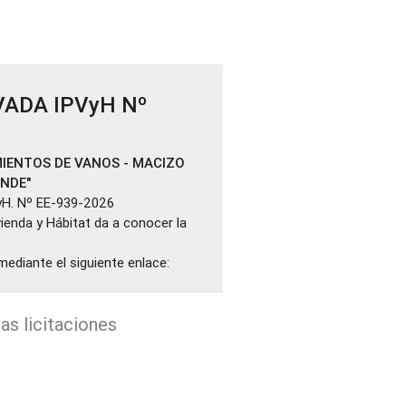
VADA IPVyH Nº
IENTOS DE VANOS - MACIZO
ANDE"
yH. Nº EE-939-2026
ivienda y Hábitat da a conocer la
mediante el siguiente enlace:
as licitaciones