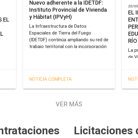
Nuevo adherente a la IDETDF:
20/05
Instituto Provincial de Vivienda
EL 
y Hábitat (IPVyH)
ENT
 EL
PER
La Infraestructura de Datos
Espaciales de Tierra del Fuego
EDU
EL
(IDETDF) continúa ampliando su red de
RÍO
trabajo territorial con la incorporación
La pr
de un nuevo organismo adherente: el
de V
Instituto Provincial de Vivienda y
enca
cial
Hábitat (IPVyH).
form
terr
en el
NOTICIA COMPLETA
NOT
oper
e
Gobe
tien
VER MÁS
solu
tavo
prof
de la
Servi
ntrataciones
Licitaciones