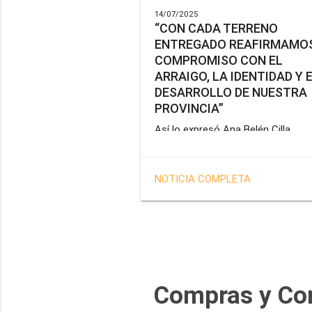
14/07/2025
“CON CADA TERRENO
ENTREGADO REAFIRMAMOS
COMPROMISO CON EL
ARRAIGO, LA IDENTIDAD Y 
DESARROLLO DE NUESTRA
PROVINCIA”
Así lo expresó Ana Belén Cilla,
vicepresidenta del Instituto Provin
de Vivienda y Hábitat, al hacer un
balance del trabajo del organismo 
NOTICIA COMPLETA
marco de la operatoria especial d
adjudicación de lotes a personal
docente, de salud y seguridad
impulsada por el gobernador Gus
Melella.
Compras y Co