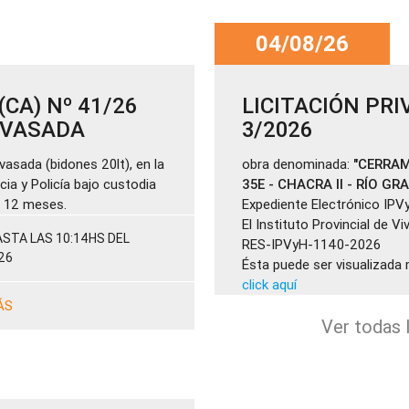
04/08/26
CA) Nº 41/26
LICITACIÓN PRI
ENVASADA
3/2026
vasada (bidones 20lt), en la
obra denominada:
"CERRAM
cia y Policía bajo custodia
35E - CHACRA II - RÍO GR
de 12 meses.
Expediente Electrónico IPV
El Instituto Provincial de V
STA LAS 10:14HS DEL
RES-IPVyH-1140-2026
26
Ésta puede ser visualizada 
click aquí
ÁS
Ver todas l