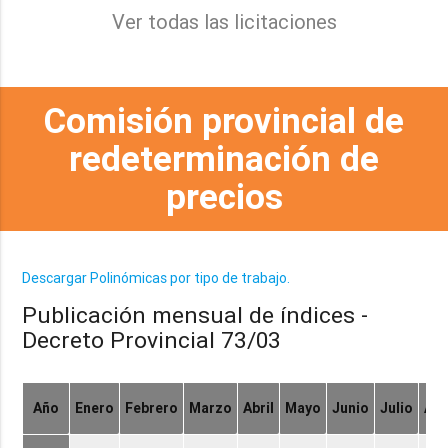
Ver todas las licitaciones
Comisión provincial de
redeterminación de
precios
Descargar Polinómicas por tipo de trabajo.
Publicación mensual de índices -
Decreto Provincial 73/03
Año
Enero
Febrero
Marzo
Abril
Mayo
Junio
Julio
Ag