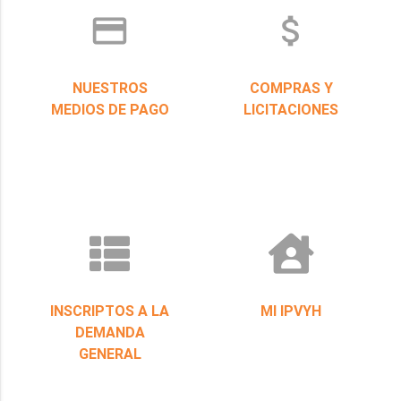
credit_card
attach_money
NUESTROS
COMPRAS Y
MEDIOS DE PAGO
LICITACIONES
INSCRIPTOS A LA
MI IPVYH
DEMANDA
GENERAL