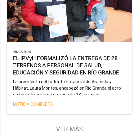
20/05/2025
EL IPVyH FORMALIZÓ LA ENTREGA DE 28
TERRENOS A PERSONAL DE SALUD,
EDUCACIÓN Y SEGURIDAD EN RÍO GRANDE
La presidenta del Instituto Provincial de Vivienda y
Hábitat, Laura Montes, encabezó en Río Grande el acto
de formalización de entrega de 28 terrenos
correspondientes a la operatoria especial anunciada por
NOTICIA COMPLETA
el Gobernador Gustavo Melella, la cual tiene como
objetivo brindar una solución habitacional a docentes,
profesionales de la salud y efectivos de la Policía de la
Provincia y del Servicio Penitenciario.
VER MÁS