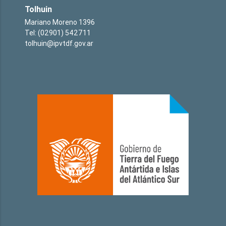
Tolhuin
Mariano Moreno 1396
Tel: (02901) 542711
tolhuin@ipvtdf.gov.ar