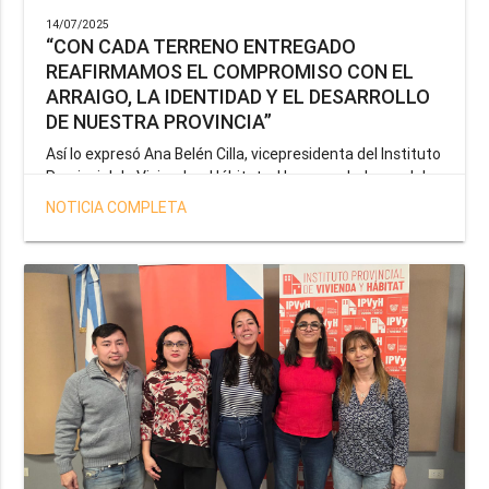
14/07/2025
“CON CADA TERRENO ENTREGADO
REAFIRMAMOS EL COMPROMISO CON EL
ARRAIGO, LA IDENTIDAD Y EL DESARROLLO
DE NUESTRA PROVINCIA”
Así lo expresó Ana Belén Cilla, vicepresidenta del Instituto
Provincial de Vivienda y Hábitat, al hacer un balance del
trabajo del organismo en el marco de la operatoria
NOTICIA COMPLETA
especial de adjudicación de lotes a personal docente, de
salud y seguridad impulsada por el gobernador Gustavo
Melella.