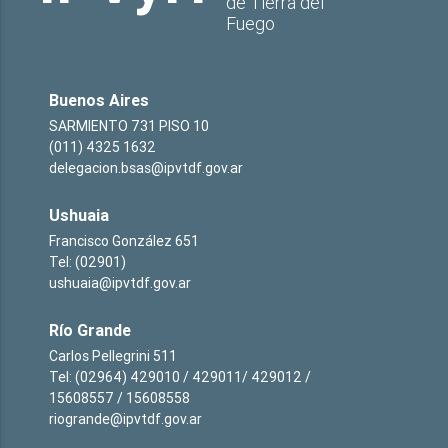
de Tierra del
Fuego
Buenos Aires
SARMIENTO 731 PISO 10
(011) 4325 1632
delegacion.bsas@ipvtdf.gov.ar
Ushuaia
Francisco González 651
Tel: (02901)
ushuaia@ipvtdf.gov.ar
Río Grande
Carlos Pellegrini 511
Tel: (02964) 429010 / 429011/ 429012 /
15608557 / 15608558
riogrande@ipvtdf.gov.ar