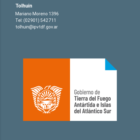
Tolhuin
Mariano Moreno 1396
Tel: (02901) 542711
tolhuin@ipvtdf.gov.ar