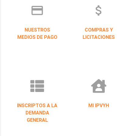
credit_card
attach_money
NUESTROS
COMPRAS Y
MEDIOS DE PAGO
LICITACIONES
INSCRIPTOS A LA
MI IPVYH
DEMANDA
GENERAL