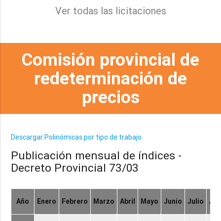
Ver todas las licitaciones
Comisión provincial de
redeterminación de
precios
Descargar Polinómicas por tipo de trabajo.
Publicación mensual de índices -
Decreto Provincial 73/03
Año
Enero
Febrero
Marzo
Abril
Mayo
Junio
Julio
Ag