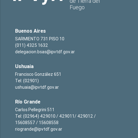
de Tierra del
Fuego
Buenos Aires
SARMIENTO 731 PISO 10
(011) 4325 1632
delegacion.bsas@ipvtdf.gov.ar
Ushuaia
Francisco González 651
Tel: (02901)
ushuaia@ipvtdf.gov.ar
Río Grande
Carlos Pellegrini 511
Tel: (02964) 429010 / 429011/ 429012 /
15608557 / 15608558
riogrande@ipvtdf.gov.ar