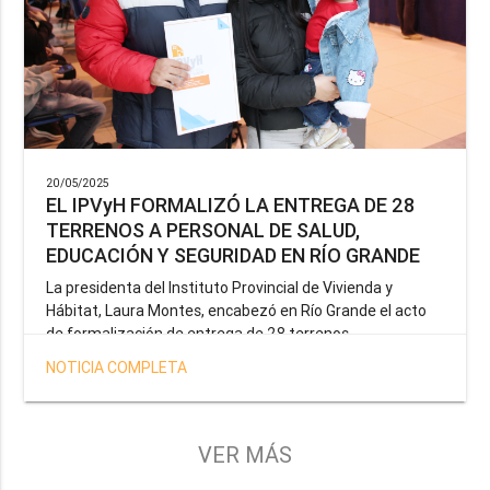
20/05/2025
EL IPVyH FORMALIZÓ LA ENTREGA DE 28
TERRENOS A PERSONAL DE SALUD,
EDUCACIÓN Y SEGURIDAD EN RÍO GRANDE
La presidenta del Instituto Provincial de Vivienda y
Hábitat, Laura Montes, encabezó en Río Grande el acto
de formalización de entrega de 28 terrenos
correspondientes a la operatoria especial anunciada por
NOTICIA COMPLETA
el Gobernador Gustavo Melella, la cual tiene como
objetivo brindar una solución habitacional a docentes,
profesionales de la salud y efectivos de la Policía de la
Provincia y del Servicio Penitenciario.
VER MÁS