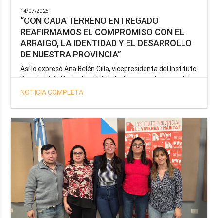
14/07/2025
“CON CADA TERRENO ENTREGADO
REAFIRMAMOS EL COMPROMISO CON EL
ARRAIGO, LA IDENTIDAD Y EL DESARROLLO
DE NUESTRA PROVINCIA”
Así lo expresó Ana Belén Cilla, vicepresidenta del Instituto
Provincial de Vivienda y Hábitat, al hacer un balance del
trabajo del organismo en el marco de la operatoria
NOTICIA COMPLETA
especial de adjudicación de lotes a personal docente, de
salud y seguridad impulsada por el gobernador Gustavo
Melella.