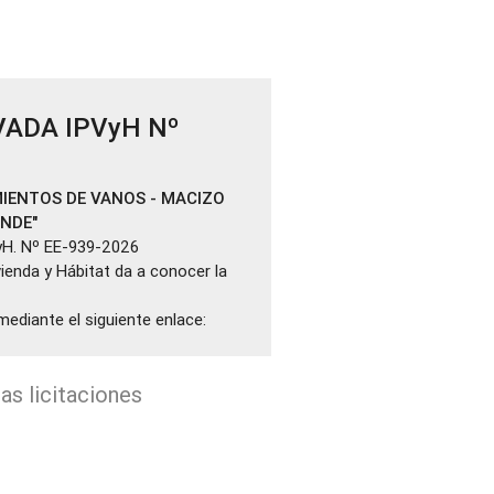
VADA IPVyH Nº
IENTOS DE VANOS - MACIZO
ANDE"
yH. Nº EE-939-2026
ivienda y Hábitat da a conocer la
mediante el siguiente enlace:
as licitaciones