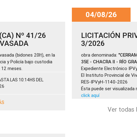
04/08/26
CA) Nº 41/26
LICITACIÓN PRI
ENVASADA
3/2026
vasada (bidones 20lt), en la
obra denominada:
"CERRAM
cia y Policía bajo custodia
35E - CHACRA II - RÍO GR
de 12 meses.
Expediente Electrónico IPV
El Instituto Provincial de V
STA LAS 10:14HS DEL
RES-IPVyH-1140-2026
26
Ésta puede ser visualizada 
click aquí
ÁS
Ver todas l