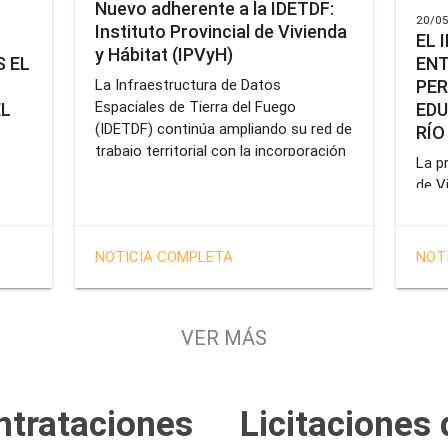
Nuevo adherente a la IDETDF:
20/05
Instituto Provincial de Vivienda
EL 
y Hábitat (IPVyH)
ENT
 EL
PER
La Infraestructura de Datos
Espaciales de Tierra del Fuego
EDU
EL
(IDETDF) continúa ampliando su red de
RÍO
trabajo territorial con la incorporación
La pr
de un nuevo organismo adherente: el
de V
Instituto Provincial de Vivienda y
enca
cial
Hábitat (IPVyH).
form
terr
en el
NOTICIA COMPLETA
NOT
oper
e
Gobe
tien
VER MÁS
solu
tavo
prof
de la
Servi
ntrataciones
Licitaciones