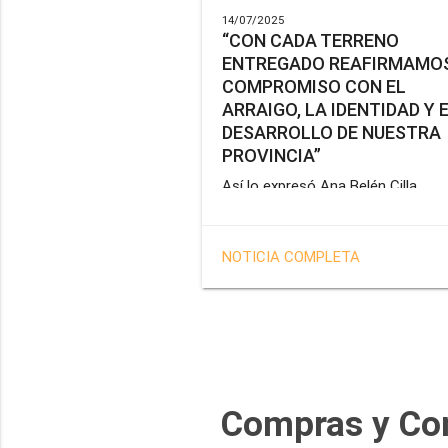
14/07/2025
“CON CADA TERRENO
ENTREGADO REAFIRMAMOS
COMPROMISO CON EL
ARRAIGO, LA IDENTIDAD Y 
DESARROLLO DE NUESTRA
PROVINCIA”
Así lo expresó Ana Belén Cilla,
vicepresidenta del Instituto Provin
de Vivienda y Hábitat, al hacer un
balance del trabajo del organismo 
NOTICIA COMPLETA
marco de la operatoria especial d
adjudicación de lotes a personal
docente, de salud y seguridad
impulsada por el gobernador Gus
Melella.
Compras y Co