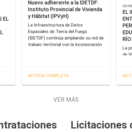
Nuevo adherente a la IDETDF:
20/05
Instituto Provincial de Vivienda
EL 
y Hábitat (IPVyH)
ENT
 EL
PER
La Infraestructura de Datos
Espaciales de Tierra del Fuego
EDU
EL
(IDETDF) continúa ampliando su red de
RÍO
trabajo territorial con la incorporación
La pr
de un nuevo organismo adherente: el
de V
Instituto Provincial de Vivienda y
enca
cial
Hábitat (IPVyH).
form
terr
en el
NOTICIA COMPLETA
NOT
oper
e
Gobe
tien
VER MÁS
solu
tavo
prof
de la
Servi
ntrataciones
Licitaciones