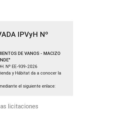
VADA IPVyH Nº
IENTOS DE VANOS - MACIZO
ANDE"
yH. Nº EE-939-2026
ivienda y Hábitat da a conocer la
mediante el siguiente enlace:
as licitaciones