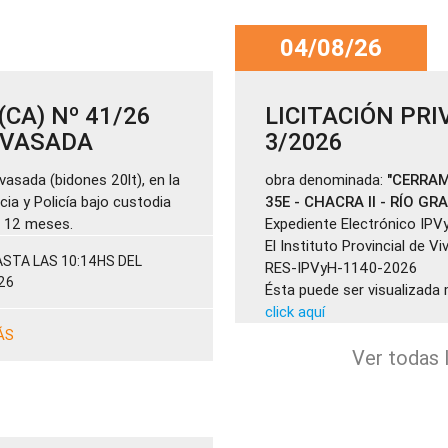
04/08/26
CA) Nº 41/26
LICITACIÓN PRI
ENVASADA
3/2026
vasada (bidones 20lt), en la
obra denominada:
"CERRAM
cia y Policía bajo custodia
35E - CHACRA II - RÍO GR
de 12 meses.
Expediente Electrónico IPV
El Instituto Provincial de V
STA LAS 10:14HS DEL
RES-IPVyH-1140-2026
26
Ésta puede ser visualizada 
click aquí
ÁS
Ver todas l