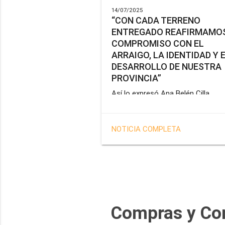
14/07/2025
“CON CADA TERRENO
ENTREGADO REAFIRMAMOS
COMPROMISO CON EL
ARRAIGO, LA IDENTIDAD Y 
DESARROLLO DE NUESTRA
PROVINCIA”
Así lo expresó Ana Belén Cilla,
vicepresidenta del Instituto Provin
de Vivienda y Hábitat, al hacer un
balance del trabajo del organismo 
NOTICIA COMPLETA
marco de la operatoria especial d
adjudicación de lotes a personal
docente, de salud y seguridad
impulsada por el gobernador Gus
Melella.
Compras y Co