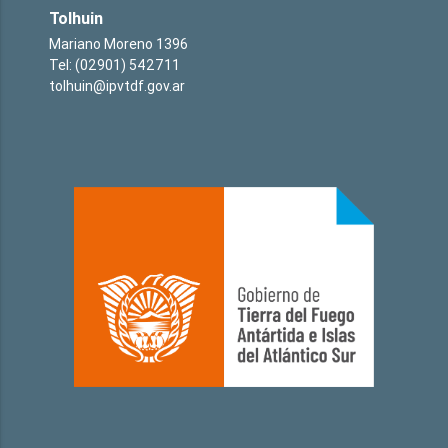
Tolhuin
Mariano Moreno 1396
Tel: (02901) 542711
tolhuin@ipvtdf.gov.ar