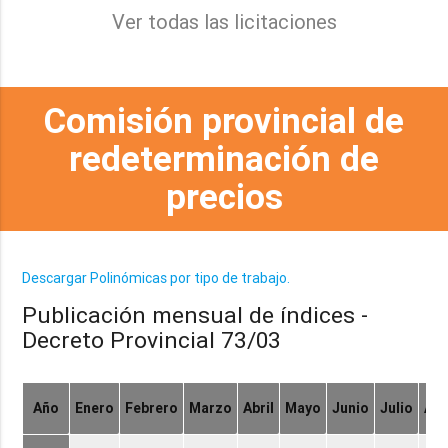
Ver todas las licitaciones
Comisión provincial de
redeterminación de
precios
Descargar Polinómicas por tipo de trabajo.
Publicación mensual de índices -
Decreto Provincial 73/03
Año
Enero
Febrero
Marzo
Abril
Mayo
Junio
Julio
Ag