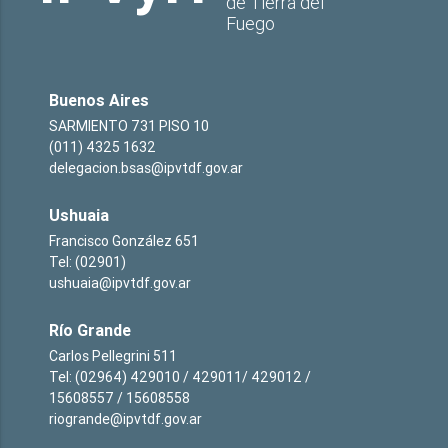
de Tierra del
Fuego
Buenos Aires
SARMIENTO 731 PISO 10
(011) 4325 1632
delegacion.bsas@ipvtdf.gov.ar
Ushuaia
Francisco González 651
Tel: (02901)
ushuaia@ipvtdf.gov.ar
Río Grande
Carlos Pellegrini 511
Tel: (02964) 429010 / 429011/ 429012 /
15608557 / 15608558
riogrande@ipvtdf.gov.ar