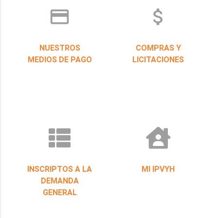
credit_card
attach_money
NUESTROS
COMPRAS Y
MEDIOS DE PAGO
LICITACIONES
INSCRIPTOS A LA
MI IPVYH
DEMANDA
GENERAL