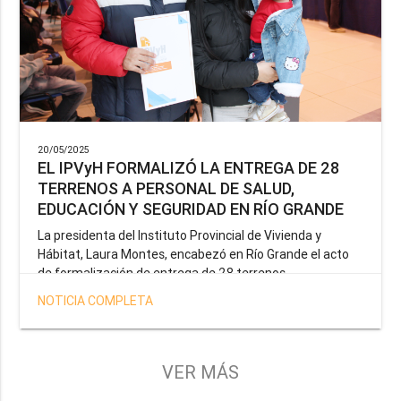
20/05/2025
EL IPVyH FORMALIZÓ LA ENTREGA DE 28
TERRENOS A PERSONAL DE SALUD,
EDUCACIÓN Y SEGURIDAD EN RÍO GRANDE
La presidenta del Instituto Provincial de Vivienda y
Hábitat, Laura Montes, encabezó en Río Grande el acto
de formalización de entrega de 28 terrenos
correspondientes a la operatoria especial anunciada por
NOTICIA COMPLETA
el Gobernador Gustavo Melella, la cual tiene como
objetivo brindar una solución habitacional a docentes,
profesionales de la salud y efectivos de la Policía de la
Provincia y del Servicio Penitenciario.
VER MÁS