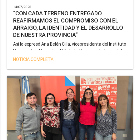
14/07/2025
“CON CADA TERRENO ENTREGADO
REAFIRMAMOS EL COMPROMISO CON EL
ARRAIGO, LA IDENTIDAD Y EL DESARROLLO
DE NUESTRA PROVINCIA”
Así lo expresó Ana Belén Cilla, vicepresidenta del Instituto
Provincial de Vivienda y Hábitat, al hacer un balance del
trabajo del organismo en el marco de la operatoria
NOTICIA COMPLETA
especial de adjudicación de lotes a personal docente, de
salud y seguridad impulsada por el gobernador Gustavo
Melella.